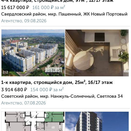
4-к квартира, строящийся дом, 97м², 12/17 этаж
₽
₽
15 617 000
161 000
за м²
Свердловский район, мкр. Пашенный, ЖК Новый Портовый
Агентство, 09.08.2026
‹
›
2
/2
1-к квартира, строящийся дом, 25м², 16/17 этаж
₽
₽
3 914 680
154 000
за м²
Советский район, мкр. Нанжуль-Солнечный, Светлова 34
Агентство, 07.08.2026