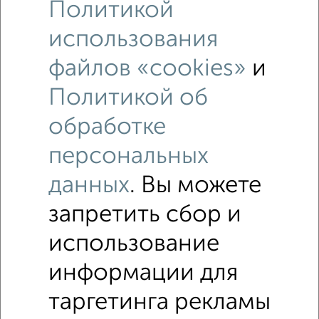
Свердловский район, мкр. Южный Берег, Южная
Политикой
набережная 10
Собственник, 28.02.2023
использования
файлов «cookies»
и
Политикой об
обработке
персональных
9
данных
. Вы можете
Офисное помещение, 22 м²
₽
13 200
в месяц
запретить сбор и
Октябрьский район, Свободный проспект 48
Собственник, 17.05.2023
использование
информации для
1 / 1
таргетинга рекламы