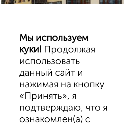
15
Торговое помещение, 260 м²
Мы используем
₽
207 000
в месяц
Свердловский район, мкр. Южный Берег, Южная
куки!
Продолжая
набережная 10
Собственник, 05.02.2023
использовать
данный сайт и
нажимая на кнопку
«Принять», я
подтверждаю, что я
15
Помещение свободного назначения, 130 м²
ознакомлен(а) с
₽
104 000
в месяц