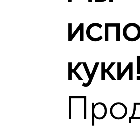
1-к квартира, на длительный срок, 37м², 3/14 этаж
₽
9 000
в месяц
испо
Советский район, мкр. 5-й жилого района Солнечный, ЖК
Енисейская Слобода, Соколовская улица 70
Собственник, 05.08.2026
куки
‹
›
2
/4
Про
Студия квартира, на длительный срок, 24м², 8/18 этаж
₽
8 500
в месяц
Советский район, мкр. Нанжуль-Солнечный, ЖК Нанжуль-
Солнечный, Ольховая улица 6
Собственник, 05.08.2026