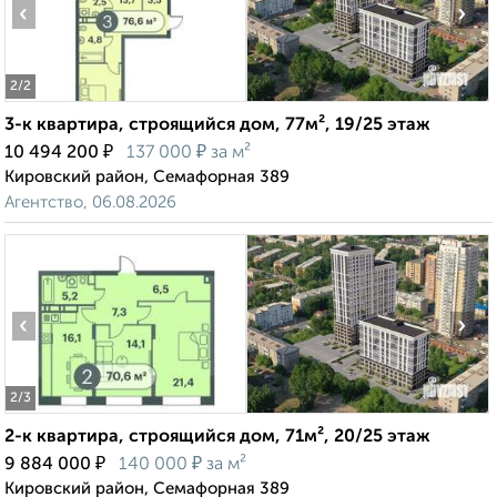
‹
›
2
/2
3-к квартира, строящийся дом, 77м², 19/25 этаж
₽
₽
10 494 200
137 000
за м²
Кировский район, Семафорная 389
Агентство, 06.08.2026
‹
›
2
/3
2-к квартира, строящийся дом, 71м², 20/25 этаж
₽
₽
9 884 000
140 000
за м²
Кировский район, Семафорная 389