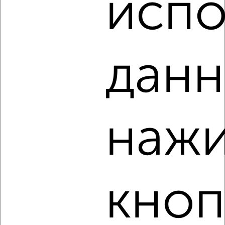
испо
‹
›
данн
2
/4
1-к квартира, на длительный срок, 38м², 3/9 этаж
₽
11 500
в месяц
Центральный район, Республики 42
нажи
Агентство, 05.08.2026
‹
›
кноп
2
/4