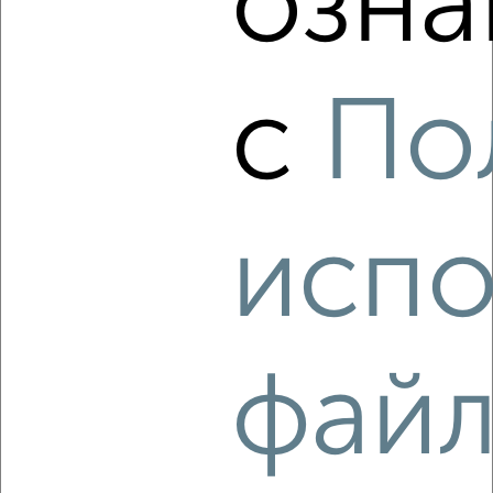
озна
Агентство, 05.08.2026
с
По
‹
›
2
/7
испо
Студия квартира, посуточно, 30м², 4/11 этаж
₽
2 300
в сутки
Советский район, мкр. Взлётка, Партизана Железняка 40Б
Собственник, 05.08.2026
фай
‹
›