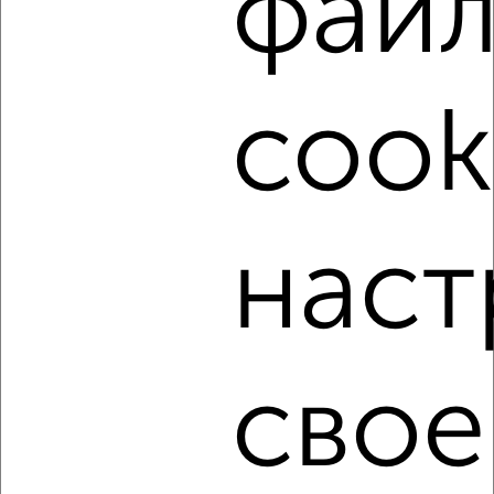
фай
Центральный район, Горького 34
Агентство, 05.08.2026
cook
‹
›
2
/6
наст
1-к квартира, на длительный срок, 38м², 8/8 этаж
₽
7 000
в месяц
Центральный район, Красной Армии 18
Собственник, 05.08.2026
свое
‹
›