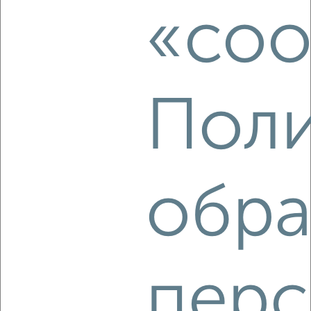
«coo
2
/10
2-к квартира, на длительный срок, 39м², 3/5 этаж
₽
15 900
в месяц
Октябрьский район, Высотная 13
Собственник, 05.08.2026
Поли
‹
›
обра
2
/4
1-к квартира, на длительный срок, 38м², 6/9 этаж
₽
12 500
в месяц
Железнодорожный район, Железнодорожников 22А
перс
Агентство, 05.08.2026