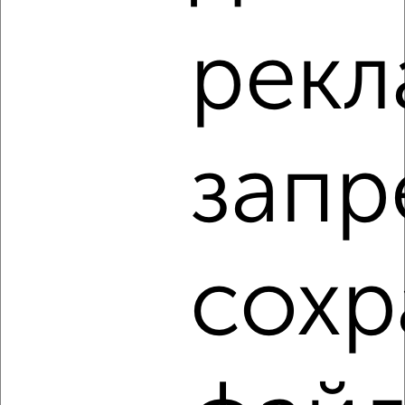
‹
›
рекл
2
/9
1-к квартира, на длительный срок, 38м², 14/15 этаж
₽
8 000
в месяц
запр
Центральный район, ЖК У реки, Республики 35
Собственник, 05.08.2026
сохр
‹
›
2
/10
1-к квартира, на длительный срок, 36м², 4/6 этаж
₽
11 000
в месяц