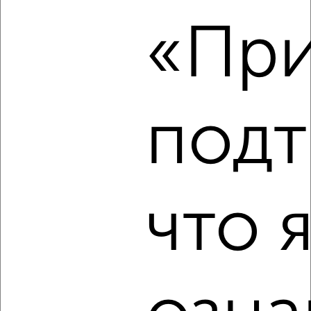
1-к квартира, на длительный срок, 36м², 2/5 этаж
₽
9 000
в месяц
«При
Центральный район, Карла Маркса 137
Агентство, 05.08.2026
Виртуальные 3D-туры по интересным
местам
подт
‹
›
что 
2
/4
1-к квартира, на длительный срок, 36м², 3/5 этаж
₽
11 000
в месяц
Центральный район, Ленина 26