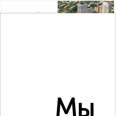
‹
›
2
/3
4-к квартира, строящийся дом, 117м², 25/25 этаж
₽
₽
13 992 000
120 000
за м²
Кировский район, Семафорная 389
Агентство, 06.08.2026
‹
›
Мы
2
/15