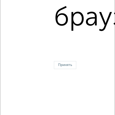
брау
2
/12
2-к квартира, на длительный срок, 54м², 4/5 этаж
₽
12 000
в месяц
Центральный район, Диктатуры Пролетариата 5
Собственник, 05.08.2026
↑ НАВЕРХ К МЕНЮ
Принять
Контакты
Политика конфиденциальности
Пользовательское соглашение
Красноярск, улица Взлётная 57
© 2015–2026
Сайт-доска объявлений недвижимости
О проекте
Реклама на портале
Новости
Статьи
Блог
Риэлторы
Агентства
Застройщики
Ипотечный калькулятор
Консультации по недвижимости
Разместить объявление
Скачать приложение
Соцсети (vk.com | t.me | dzen.ru)