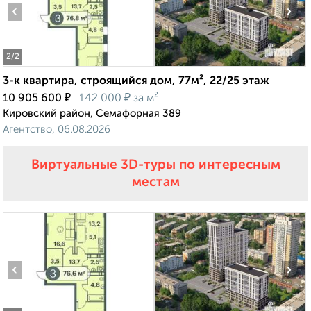
‹
›
2
/2
3-к квартира, строящийся дом, 77м², 22/25 этаж
₽
₽
10 905 600
142 000
за м²
Кировский район, Семафорная 389
Агентство, 06.08.2026
Виртуальные 3D-туры по интересным
местам
‹
›