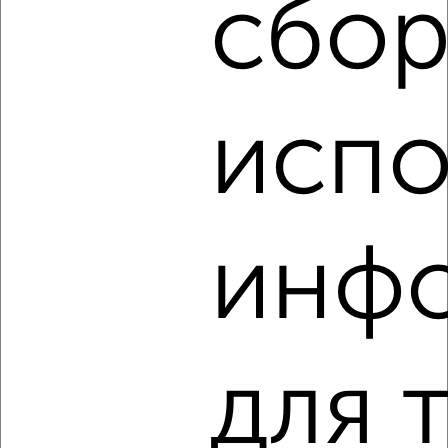
сбор
1-к квартира, на длительный срок, 36м², 4/5 этаж
₽
10 000
в месяц
Центральный район, Карла Маркса 137
Агентство, 05.08.2026
испо
‹
›
инф
2
/11
2-к квартира, на длительный срок, 54м², 10/10 этаж
₽
23 000
в месяц
Советский район, мкр. Северный, Урванцева 14
Агентство, 05.08.2026
для 