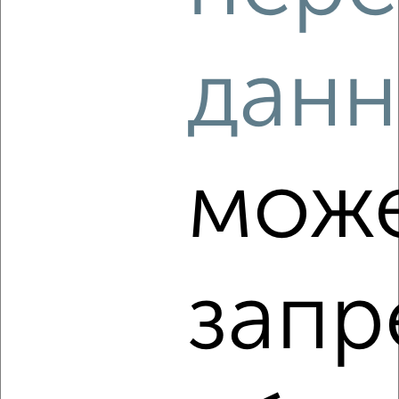
данн
‹
›
2
/4
1-к квартира, на длительный срок, 30м², 3/5 этаж
мож
₽
11 000
в месяц
Железнодорожный район, проспект Мира 130
Агентство, 05.08.2026
запр
‹
›
2
/6