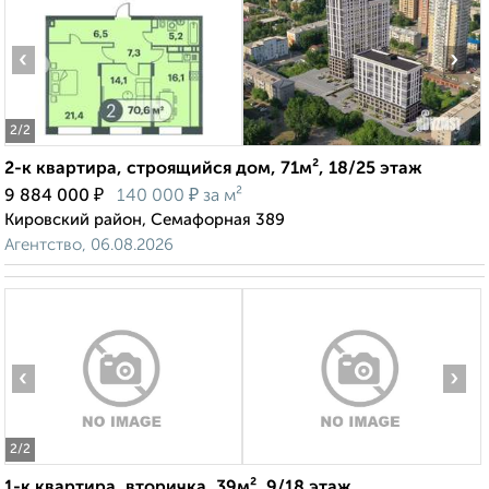
‹
›
2
/2
2-к квартира, строящийся дом, 71м², 18/25 этаж
₽
₽
9 884 000
140 000
за м²
Кировский район, Семафорная 389
Агентство, 06.08.2026
‹
›
2
/2
1-к квартира, вторичка, 39м², 9/18 этаж