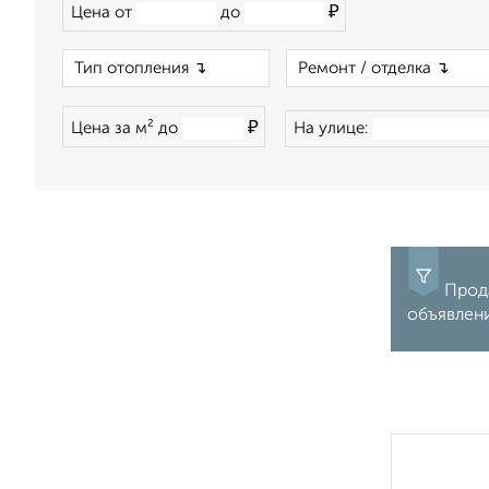
₽
Цена от
до
×
₽
Цена за м² до
На улице:
Прода
объявлен