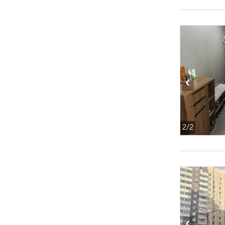
‹
2
/2
‹