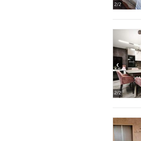
2
/2
‹
2
/2