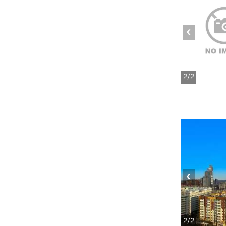
‹
2
/2
‹
2
/2