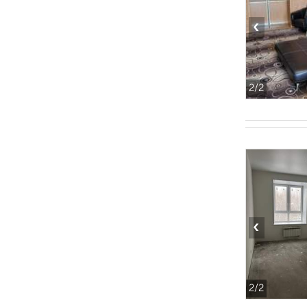
‹
2
/2
‹
2
/2