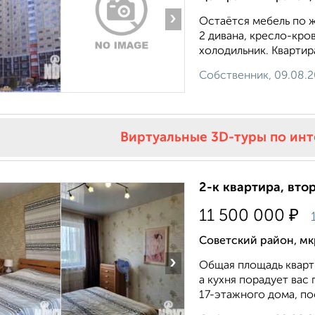
›
Остаётся мебель по ж
2 дивана, кресло-кров
холодильник. Квартир
Собственник, 09.08.
Виртуальные 3D-туры по ин
2-к квартира, втор
₽
11 500 000
Советский район, мкр
›
Общая площадь квартир
а кухня порадует вас 
17-этажного дома, пос