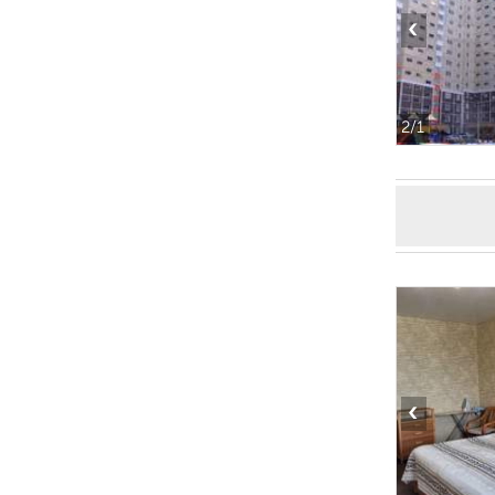
‹
2
/1
‹