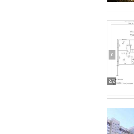
‹
2
/2