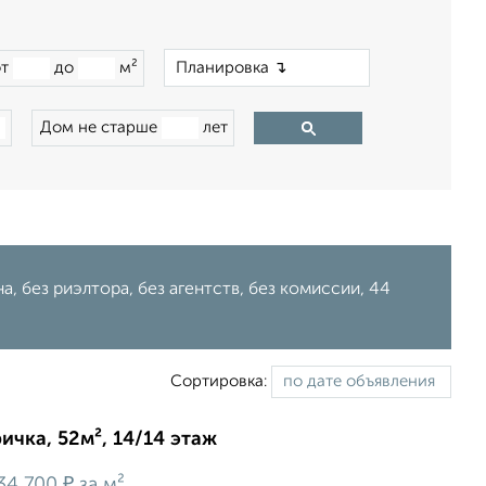
×
от
до
м²
Дом не старше
лет
, без риэлтора, без агентств, без комиссии, 44
Сортировка:
ичка, 52м², 14/14 этаж
₽
34 700
за м²