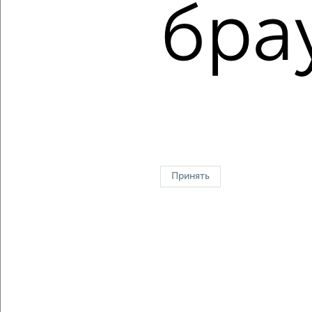
Цена за м2: от
168696
руб. до
157931
руб.
бра
Средняя цена за м2:
136488
руб.
Площадь: от
30
м2 до
117
м2
Средняя площадь:
74
м2
↑ НАВЕРХ К МЕНЮ
Однокомнатные
Двухкомнатные
Трехкомнатные
4‑комнатные
Квартиры студии
От застройщика
Без посредников
Вторичное жилье
Принять
В новостройке
В строящемся доме
В новом доме
Контакты
Политика конфиденциальности
Пользовательское соглашение
Красноярск, улица Взлётная 57
© 2015–2026
Сайт-доска объявлений недвижимости
О проекте
Реклама на портале
Новости
Статьи
Блог
Риэлторы
Агентства
Застройщики
Ипотечный калькулятор
Консультации по недвижимости
Разместить объявление