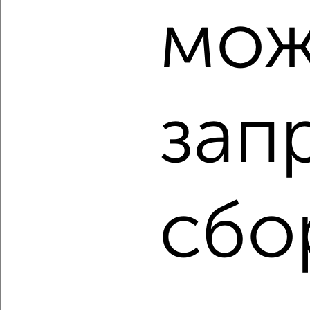
‹
›
мож
2
/2
3-к квартира, строящийся дом, 100м², 6/9 этаж
₽
₽
10 586 220
106 000
за м²
зап
Центральный район, мкр. Ясный, Северное шоссе 50А
Агентство, 06.08.2026
сбо
‹
›
2
/3
3-к квартира, строящийся дом, 86м², 8/9 этаж
₽
₽
9 077 840
106 000
за м²
Центральный район, мкр. Ясный, Северное шоссе 50А