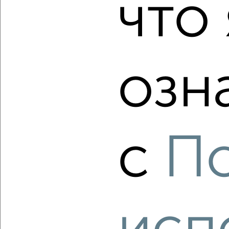
что 
2
/2
1-к квартира, строящийся дом, 33м², 10/23 этаж
₽
₽
6 178 800
190 000
за м²
Советский район, Советский район
озн
Агентство, 06.08.2026
‹
›
с
П
2
/2
3-к квартира, строящийся дом, 100м², 9/9 этаж
₽
₽
10 586 220
106 000
за м²
Центральный район, мкр. Ясный, Северное шоссе 50А
Агентство, 06.08.2026