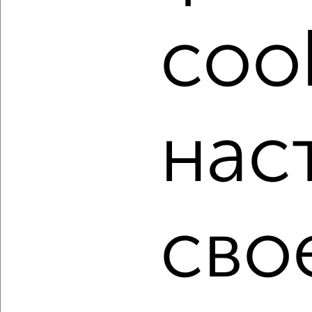
расположением, ценой и другими подробностями.
cook
Подберите подходящую недвижимость из предложений
от собственников, риэлторов, застройщиков и агенств
недвижимости, связаться с ними можно по телефону или
написать сообщение в любом удобном для вас
мессенджере, это безопасно и бесплатно.
Для покупки квартиры доступна ипотека от крупнейших
нас
банков России: СберБанк, ВТБ, Альфа-Банк,
Россельхозбанк, Совкомбанк, Т-Банк, Росбанк, Почта
Банк на сумму от 400 000 до 120 000 000 рублей сроком
до 30 лет.
Сайт работает во многих городах России.
сво
Сколько стоит купить квартиру в Красноярске?
Цена недвижимости: мин. от
5060900
руб. до макс.
18477960
руб.
Средняя цена:
10100168
руб.