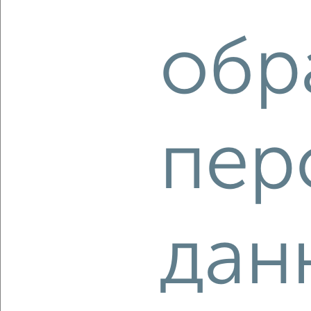
3-к квартира, строящийся дом, 87м², 5/9 этаж
₽
₽
9 258 040
106 000
за м²
Центральный район, мкр. Ясный, Северное шоссе 50А
обр
Агентство, 06.08.2026
‹
›
пер
2
/2
3-к квартира, строящийся дом, 86м², 6/9 этаж
₽
₽
9 077 840
106 000
за м²
дан
Центральный район, мкр. Ясный, Северное шоссе 50А
Агентство, 06.08.2026