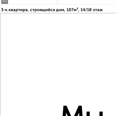
2
/1
3-к квартира, строящийся дом, 107м², 14/18 этаж
₽
₽
18 477 960
172 000
за м²
Советский район, мкр. Преображенский, ЖК Город
Преображенский, Петра Подзолкова 8
Агентство, 06.08.2026
Виртуальные 3D-туры по музеям и объектам
культуры
‹
›
2
/1
3-к квартира, строящийся дом, 86м², 4/8 этаж