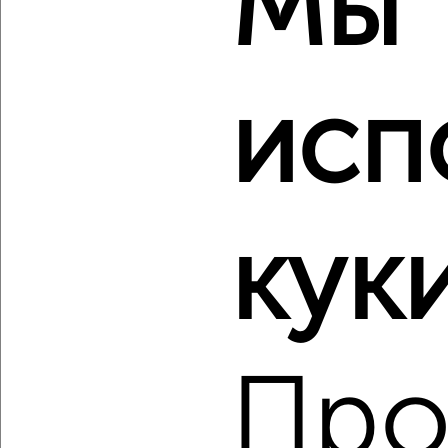
Мы
₽
₽
15 359 620
178 000
за м²
Советский район, мкр. Преображенский, ЖК Город
Преображенский, Петра Подзолкова 10
Агентство, 06.08.2026
исп
‹
›
куки
2
/2
3-к квартира, строящийся дом, 84м², 9/23 этаж
₽
₽
12 238 000
145 000
за м²
Советский район, Советский район
Агентство, 06.08.2026
Про