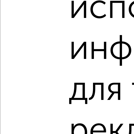
исп
Агентство, 06.08.2026
инф
‹
›
2
/2
3-к квартира, строящийся дом, 87м², 4/9 этаж
для
₽
₽
9 258 040
106 000
за м²
Центральный район, мкр. Ясный, Северное шоссе 50А
Агентство, 06.08.2026
рек
‹
›