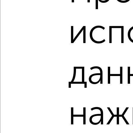
‹
›
исп
2
/2
3-к квартира, строящийся дом, 86м², 3/5 этаж
₽
₽
9 096 020
105 400
за м²
мкр. пос. Солонцы, ЖК Живём
Агентство, 06.08.2026
дан
‹
›
наж
2
/10
1-к квартира, строящийся дом, 30м², 10/17 этаж
₽
₽
5 060 900
170 000
за м²
Кировский район, Кировский район