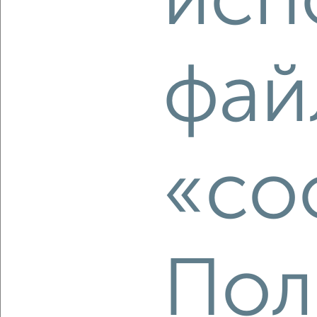
исп
‹
›
фай
2
/1
2-к квартира, строящийся дом, 37м², 13/17 этаж
₽
₽
5 400 000
145 600
за м²
Октябрьский район, ЖК Калина Долина
«co
Агентство, 06.08.2026
‹
›
Пол
2
/2