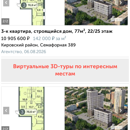
‹
›
2
/2
3-к квартира, строящийся дом, 77м², 22/25 этаж
₽
₽
10 905 600
142 000
за м²
Кировский район, Семафорная 389
Агентство, 06.08.2026
Виртуальные 3D-туры по интересным
местам
‹
›
2
/2