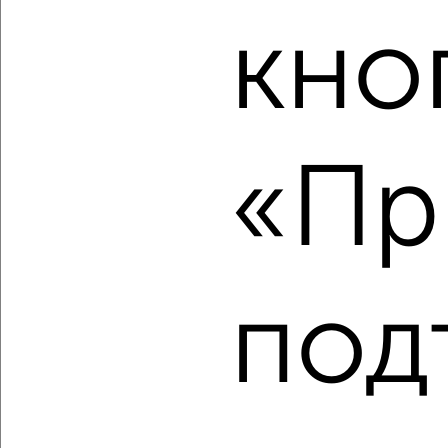
Агентство, 06.08.2026
кно
‹
›
«Пр
2
/10
1-к квартира, строящийся дом, 30м², 10/17 этаж
₽
₽
5 060 900
170 000
за м²
Кировский район, Кировский район
Агентство, 06.08.2026
под
‹
›