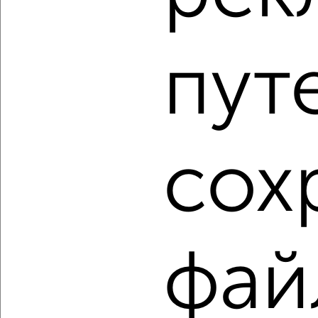
2
/3
3-к квартира, строящийся дом, 86м², 5/9 этаж
пут
₽
₽
9 077 840
106 000
за м²
Центральный район, мкр. Ясный, Северное шоссе 50А
Агентство, 06.08.2026
сох
1 / 34
2
Как купить квартиру, в строящемся доме в Красноярске
на сайте Красноярск-недвижимость?
Используя удобную форму поиска с множеством
фильтров и сортировкой по параметрам, вы можете
фай
подобрать для покупки квартиру, в строящемся доме в
Красноярске.
Найденные предложения: 2018 объявлений, можно
посмотреть в виде списка или на карте, с описанием,