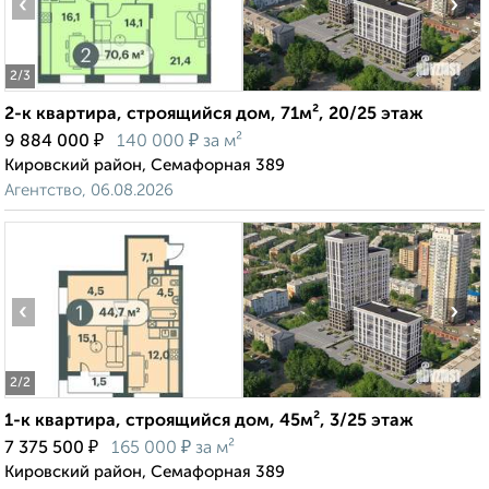
‹
›
2
/3
2-к квартира, строящийся дом, 71м², 20/25 этаж
₽
₽
9 884 000
140 000
за м²
Кировский район, Семафорная 389
Агентство, 06.08.2026
‹
›
2
/2
1-к квартира, строящийся дом, 45м², 3/25 этаж
₽
₽
7 375 500
165 000
за м²
Кировский район, Семафорная 389