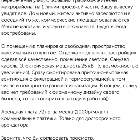
пересечении улиц, с большим трафиком жителей
микрорайона, на 1 линии проезжей части, Вашу вывеску
увидят все. Дом новый, жители активно заселяются и в
соседний то же, коммерческие площади осваиваются.
Многие магазины и услуги в этом месте, будут всегда
востребованы.
О помещении: планировка свободная, пространство
максимально открытое. Отделка «под ключ», застройщик
сделал всё качественно, помещение светлое. Санузел
кафель. Электрическая мощность 25 кВт (с возможностью
увеличения). Сразу смонтирована приточно-вытяжная
вентиляция с фильтрацией и терморегуляцией, в том
числе и пожарно-охранная сигнализация. В общем, если у
вас нет требований к фирменному дизайну своего
бизнеса, то как говориться заходи и работай))
Арендная плата 72т.р. за месяц (1000р/м.кв.) +
коммунальные платежи. Только для долгосрочного
арендатора.
Звоните, что бы согласовать просмотр.