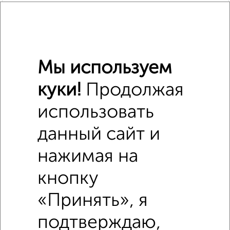
Мы используем
куки!
Продолжая
использовать
данный сайт и
нажимая на
Похожие предложения рядом
Торговые помещения недалеко от Южная набережная 10
кнопку
«Принять», я
подтверждаю,