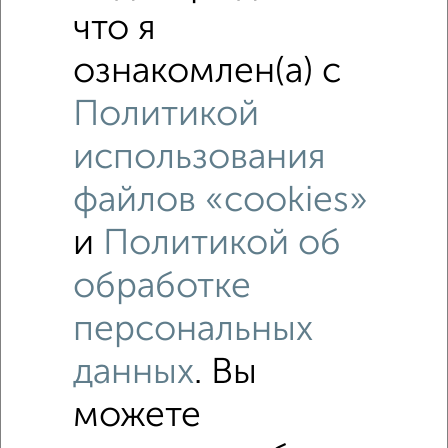
что я
ознакомлен(а) с
Политикой
использования
файлов «cookies»
и
Политикой об
обработке
Рядом, с меньшей ценой
персональных
Недалеко от Южная набережная 10 с ценой ниже
данных
. Вы
Торговые помещения
можете
Поиск по схожим параметрам: