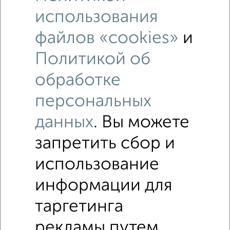
Свердловский район, мкр. Южный Берег, Южная
набережная 10
использования
Собственник, 28.02.2023
файлов «cookies»
и
Политикой об
обработке
персональных
10
данных
. Вы можете
Торговое помещение, 72 м²
запретить сбор и
₽
72 000
в месяц
Свердловский район, мкр. Южный Берег, Южная
использование
набережная 10
Собственник, 03.02.2023
информации для
таргетинга
1 / 1
рекламы путем