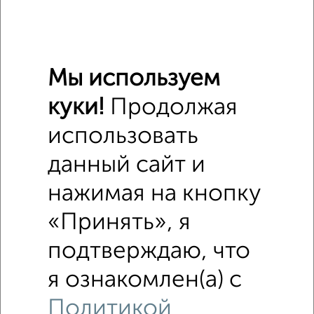
9
Мы используем
Офисное помещение, 22 м²
куки!
Продолжая
₽
13 200
в месяц
Октябрьский район, Свободный проспект 48
использовать
Собственник, 17.05.2023
данный сайт и
нажимая на кнопку
«Принять», я
подтверждаю, что
15
я ознакомлен(а) с
Помещение свободного назначения, 130 м²
₽
104 000
в месяц
Политикой