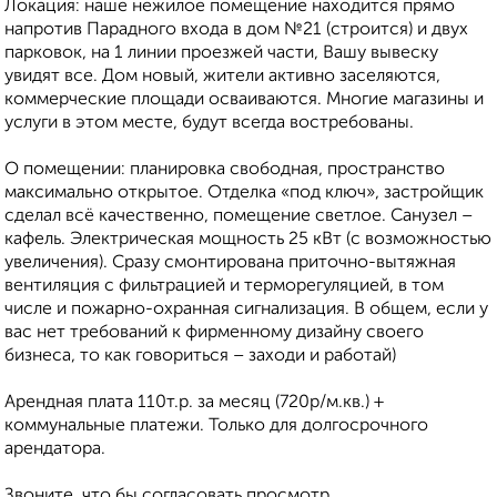
Локация: наше нежилое помещение находится прямо
напротив Парадного входа в дом №21 (строится) и двух
парковок, на 1 линии проезжей части, Вашу вывеску
увидят все. Дом новый, жители активно заселяются,
коммерческие площади осваиваются. Многие магазины и
услуги в этом месте, будут всегда востребованы.
О помещении: планировка свободная, пространство
максимально открытое. Отделка «под ключ», застройщик
сделал всё качественно, помещение светлое. Санузел –
кафель. Электрическая мощность 25 кВт (с возможностью
увеличения). Сразу смонтирована приточно-вытяжная
вентиляция с фильтрацией и терморегуляцией, в том
числе и пожарно-охранная сигнализация. В общем, если у
вас нет требований к фирменному дизайну своего
бизнеса, то как говориться – заходи и работай)
Арендная плата 110т.р. за месяц (720р/м.кв.) +
коммунальные платежи. Только для долгосрочного
арендатора.
Звоните, что бы согласовать просмотр.