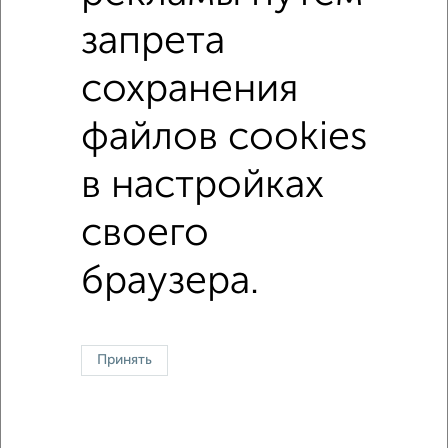
Цена до 40 000 руб.
Цена до 50 000 руб.
запрета
Срочная Аренда
сохранения
файлов cookies
↑ НАВЕРХ К МЕНЮ
в настройках
Офисное помещение
Торговое помещение
Помещение свободного назначения
Складское помещение
Производственное помещение
своего
браузера.
Контакты
Политика конфиденциальности
Пользовательское соглашение
Красноярск, улица Взлётная 57
© 2015–2026
Сайт-доска объявлений недвижимости
О проекте
Реклама на портале
Новости
Статьи
Блог
Риэлторы
Агентства
Принять
Застройщики
Ипотечный калькулятор
Консультации по недвижимости
Разместить объявление
Скачать приложение
Соцсети (vk.com | t.me | dzen.ru)