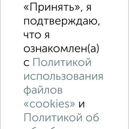
«Принять», я
подтверждаю,
что я
ознакомлен(а)
с
Политикой
использования
файлов
Рядом, с меньшей ценой
«cookies»
и
Недалеко от Южная набережная 10 с ценой ниже
Политикой об