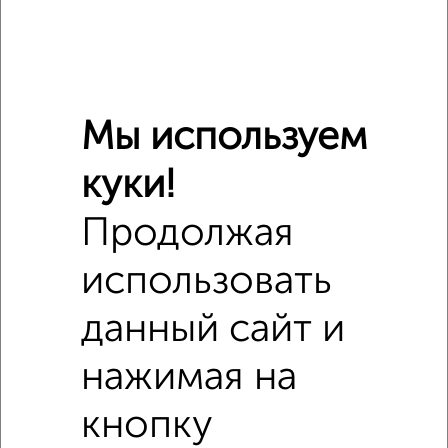
Мы используем
куки!
Продолжая
использовать
данный сайт и
Похожие предложения рядом
Помещения свободного назначения недалеко от Южная
нажимая на
набережная 10
кнопку