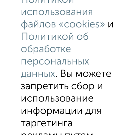
использования
файлов «cookies»
и
Политикой об
обработке
персональных
данных
. Вы можете
Рядом, с меньшей ценой
Недалеко от Метеорологическая 4Б с ценой ниже
запретить сбор и
использование
Помещения свободного назначения
информации для
Поиск по схожим параметрам:
таргетинга
на улице Метеорологическая
без посредников