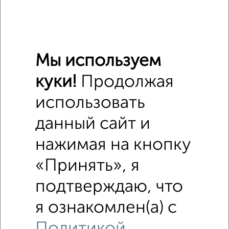
₽
6 500 000
₽
6 500 000
Мы используем
Средняя цена район
Это предложение
куки!
Продолжая
Средняя цена по городу
использовать
Похожие предложения рядом
данный сайт и
Помещения свободного назначения недалеко от
Метеорологическая 4Б
нажимая на кнопку
«Принять», я
подтверждаю, что
я ознакомлен(а) с
Политикой