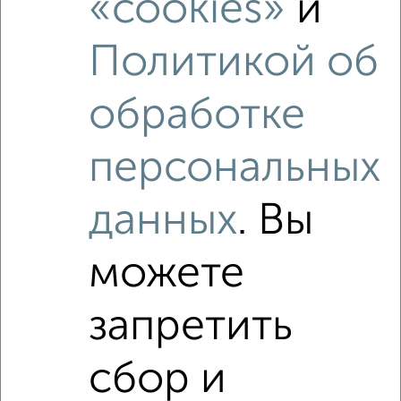
«cookies»
и
Политикой об
обработке
5
Офисное помещение, 192 м²
персональных
₽
₽
7 500 000
39 100
за м²
Октябрьский район, Телевизорная 1с99
данных
. Вы
Собственник, 14.06.2021
можете
запретить
сбор и
11
Офисное помещение, 75 м²