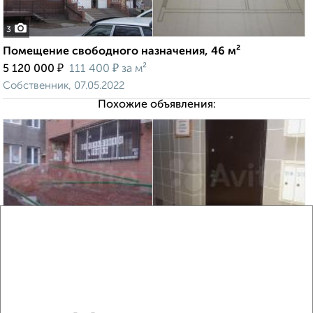
3
Помещение свободного назначения, 46 м²
₽
₽
5 120 000
111 400
за м²
Собственник, 07.05.2022
Похожие объявления:
10
Офисное помещение, 89 м²
₽
₽
4 500 000
50 600
за м²
Кировский район, мкр. Первомайский, Грунтовая 28А
Собственник, 30.07.2021