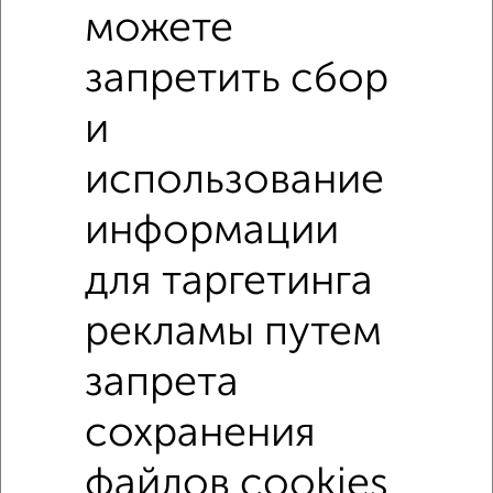
можете
запретить сбор
и
использование
Рядом, с меньшей ценой
информации
Недалеко от с ценой ниже
для таргетинга
Помещения свободного назначения
рекламы путем
Поиск по схожим параметрам:
запрета
без посредников
Срочная продажа
сохранения
↑ НАВЕРХ К МЕНЮ
файлов cookies