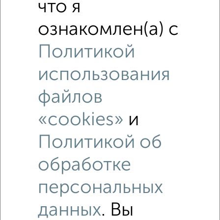
что я
₽
5 120 000
ознакомлен(а) с
Средняя цена район
Политикой
Это предложение
Средняя цена по городу
использования
Похожие предложения рядом
файлов
Помещения свободного назначения недалеко от
«cookies»
и
Политикой об
обработке
персональных
данных
. Вы