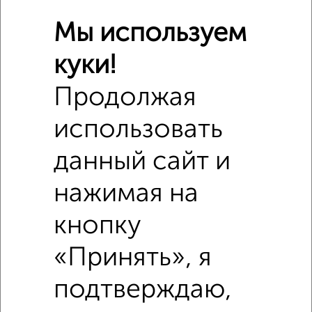
Мы используем
куки!
Продолжая
использовать
данный сайт и
нажимая на
Сравнение средних цен
Коммерческая недвижимость с похожей площадью ±10%
кнопку
₽
5 120 000
«Принять», я
подтверждаю,
₽
5 120 000