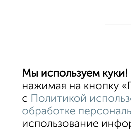
Рядом, с
Недалеко о
Земельн
Мы используем куки!
Поиск по с
нажимая на кнопку «П
на улице
с
Политикой использ
на расст
обработке персонал
использование инфор