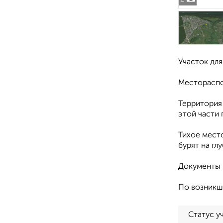
Участок для
Местораспол
Территория 
этой части 
Тихое место
бурят на гл
Документы 
По возникш
Статус у