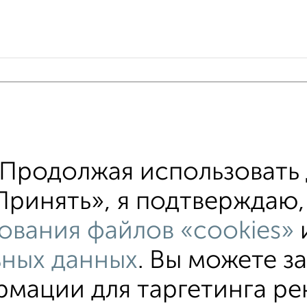
 меньшей ценой
т Кирова 44 с ценой ниже
ые участки ИЖС
Продолжая использовать 
хожим параметрам:
ринять», я подтверждаю, 
 Кирова
без посредников
Цена до 400 000 ру
ования файлов «cookies»
оянии до 15 км от города
ьных данных
. Вы можете з
мации для таргетинга ре