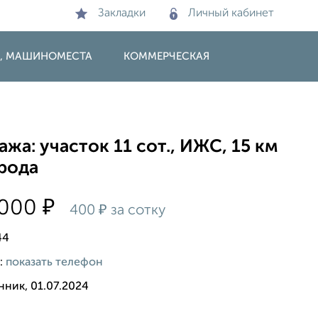
Закладки
Личный кабинет
И, МАШИНОМЕСТА
КОММЕРЧЕСКАЯ
жа: участок 11 сот., ИЖС, 15 км
орода
₽
 000
₽
400
за сотку
44
:
показать телефон
нник, 01.07.2024