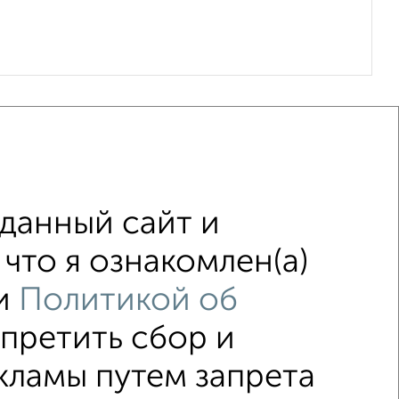
данный сайт и
что я ознакомлен(а)
б.
Цена до 500 000 руб.
и
Политикой об
апретить сбор и
↑ НАВЕРХ К МЕНЮ
кламы путем запрета