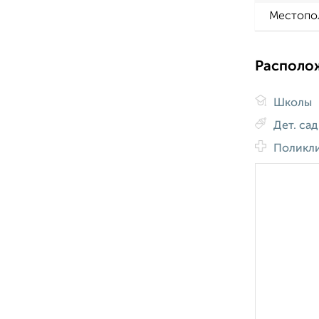
Местопо
Располо
Школы
Дет. са
Поликл