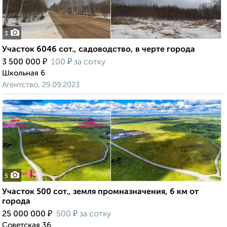
3
Участок 6046 сот., садоводство, в черте города
₽
₽
3 500 000
100
за сотку
Школьная 6
Агентство, 29.09.2023
5
Участок 500 сот., земля промназначения, 6 км от
города
₽
₽
25 000 000
500
за сотку
Советская 36