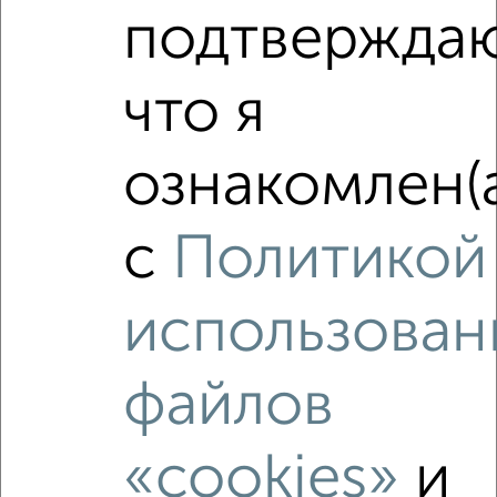
подтвержда
Участок 15 сот., ИЖС, 50 км от города
₽
₽
450 000
300
за сотку
Большая 16
что я
Собственник, 08.01.2023
ознакомлен(
с
Политикой
3
использован
Участок 60000 сот., садоводство, 5 км от города
₽
₽
3 500 000
100
за сотку
Ипподром 6
файлов
Агентство, 04.08.2022
«cookies»
и