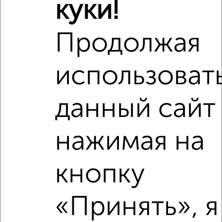
куки!
Продолжая
использоват
6
Участок 10 сот., садоводство, 25 км от города
данный сайт
₽
₽
210 000
300
за сотку
Центральная 6
Собственник, 14.06.2023
нажимая на
кнопку
«Принять», я
14