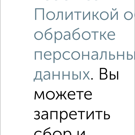
Политикой о
обработке
9
Участок 1081 сот., ИЖС, 40 км от города
персональн
₽
₽
650 000
100
за сотку
Советская 35
Собственник, 19.07.2022
данных
. Вы
можете
запретить
2
Участок 9 сот., садоводство, 5 км от города
сбор и
₽
₽