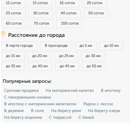
12 соток
15 соток
16 соток
20 соток
25 соток
30 соток
40 соток
50 соток
60 соток
70 соток
100 соток
Расстояние до города
В черте города
В пригороде
до 5 км
до 10 км
до 15 км
до 20 км
до 25 км
до 30 км
до 35 км
до 40 км
до 45 км
до 50 км
Популярные запросы:
Срочная продажа
На материнский капитал
В ипотеку
С панорамными окнами
В ипотеку с материнским капиталом
Рядом с лесом
В деревне
В селе
На берегу реки
На берегу озера
На берегу водоема
С террасой
С баней