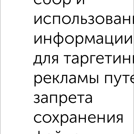
750 000
900
за сотку
Вишнёвый проезд 2
использован
Агентство, 30.11.2021
информации
для таргетин
15
рекламы пут
Участок 15 сот., ИЖС, 50 км от города
₽
₽
350 000
300
за сотку
Школьная 22А
запрета
Собственник, 26.04.2021
сохранения