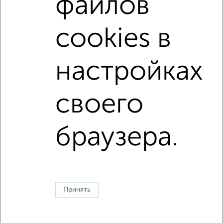
файлов
cookies в
4
Участок 8 сот., садоводство, 5 км от города
₽
₽
450 000
600
за сотку
настройках
88
Агентство, 15.04.2021
своего
↑ НАВЕРХ К МЕНЮ
браузера.
ИЖС
СНТ
В черте города
От собственника
Контакты
Политика конфиденциальности
Пользовательское соглашение
Красноярск, улица Взлётная 57
© 2015–2026
Сайт-доска объявлений недвижимости
О проекте
Принять
Реклама на портале
Новости
Статьи
Блог
Риэлторы
Агентства
Застройщики
Ипотечный калькулятор
Консультации по недвижимости
Разместить объявление