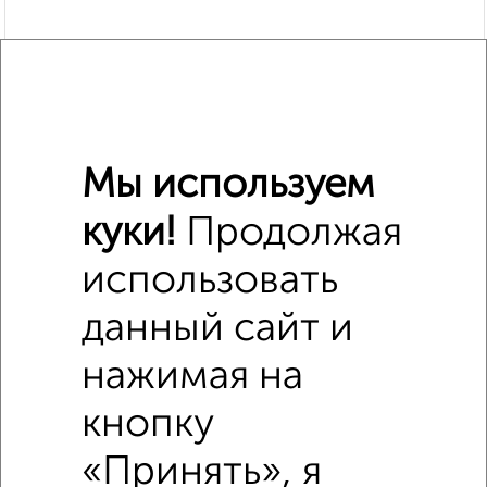
Мы используем
Сравнение средних цен
куки!
Продолжая
Земельные участки с похожей площадью ±10%
использовать
₽
5 000 000
данный сайт и
₽
5 000 000
нажимая на
₽
5 000 000
кнопку
Средняя цена район
«Принять», я
Это предложение