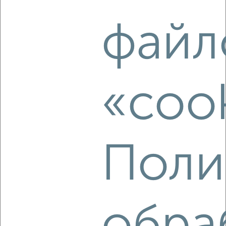
файл
6
«coo
Комната в общежитии, 12м², 8/9 этаж
₽
₽
530 000
44 200
за м²
Советский район, мкр. Зелёная Роща, Новгородская 1А
Поли
5
Комната в общежитии, 13м², 4/5 этаж