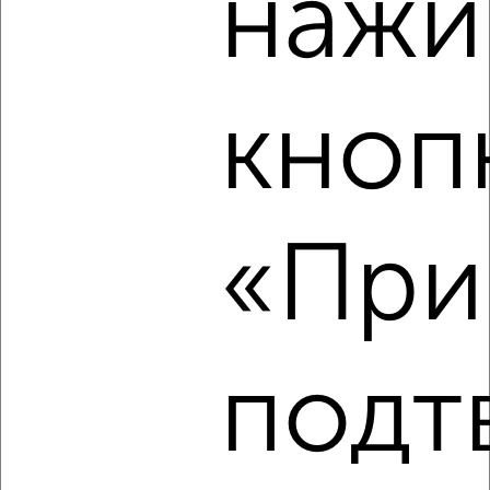
нажи
2
Комната в общежитии, 12м², 4/9 этаж
₽
₽
600 000
50 000
за м²
Советский район, мкр. Зелёная Роща, Воронова 12В
кноп
«При
4
Комната в общежитии, 15м², 1/9 этаж
₽
₽
1 050 000
70 000
за м²
Советский район, мкр. Зелёная Роща, Ястынская 4
подт