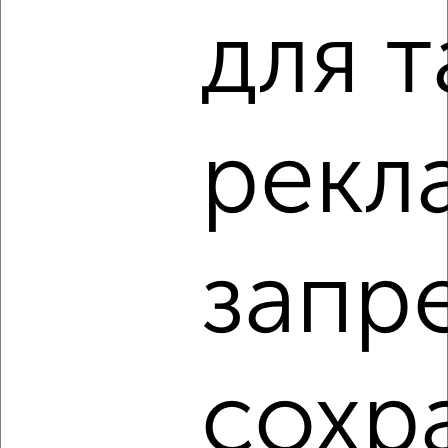
для т
6
Комната в общежитии, 9м², 1/5 этаж
рекл
₽
₽
530 000
58 900
за м²
Центральный район, Ады Лебедевой 12
запр
4
сохр
Комната в общежитии, 15м², 5/5 этаж
₽
₽
650 000
43 400
за м²
Ленинский район, Рейдовая 57А