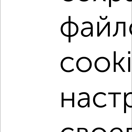
файл
cooki
3
Комната в общежитии, 11м², 2/9 этаж
₽
₽
780 000
71 000
за м²
Кировский район, проспект имени Газеты Красноярский
Рабочий 154/1
наст