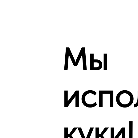
2
Комната в общежитии, 12м², 8/9 этаж
₽
₽
650 000
54 200
за м²
Железнодорожный район, Калинина 12
Мы
испо
8
Комната в общежитии, 18м², 4/9 этаж
₽
₽
700 000
38 900
за м²
Советский район, 7-я Полярная 6
куки!
Виртуальные 3D-туры по музеям и объектам
культуры