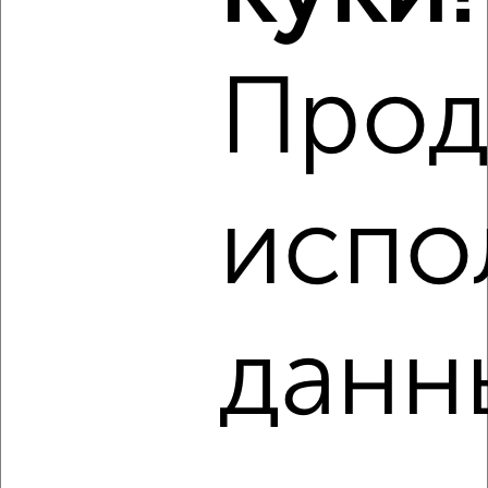
Прод
испо
4
Комната в общежитии, 18м², 1/5 этаж
₽
₽
1 200 000
66 700
за м²
Октябрьский район, Курчатова 6
данн