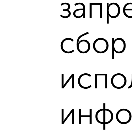
запр
2
Комната в общежитии, 14м², 5/5 этаж
₽
₽
900 000
64 300
за м²
Советский район, Сергея Лазо 45
сбор
испо
8
Комната в общежитии, 17м², 5/5 этаж
₽
₽
900 000
53 000
за м²
инфо
Ленинский район, 26 Бакинских Комиссаров 27А