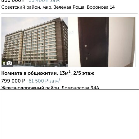
₽
₽
800 000
53 400
за м²
Советский район, мкр. Зелёная Роща, Воронова 14
8
Комната в общежитии, 13м², 2/5 этаж
₽
₽
799 000
61 500
за м²
Железнодорожный район, Ломоносова 94А