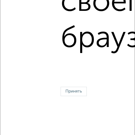
свое
5
Комната в общежитии, 13м², 4/5 этаж
₽
₽
750 000
57 700
за м²
Свердловский район, Парашютная 23
брау
1 / 13
2
↑ НАВЕРХ К МЕНЮ
В общежитии
В коммуналке
В двухкомнатной квартире
Без посредников
Принять
Контакты
Политика конфиденциальности
Пользовательское соглашение
Красноярск, улица Взлётная 57
© 2015–2026
Сайт-доска объявлений недвижимости
О проекте
Реклама на портале
Новости
Статьи
Блог
Риэлторы
Агентства
Застройщики
Ипотечный калькулятор