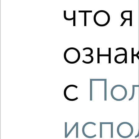
что я
2
Комната в общежитии, 12м², 4/5 этаж
₽
₽
485 000
40 500
за м²
озна
Кировский район, Новая 22
с
По
3
Комната в общежитии, 12м², 7/9 этаж
испо
₽
₽
650 000
54 200
за м²
Железнодорожный район, Калинина 10