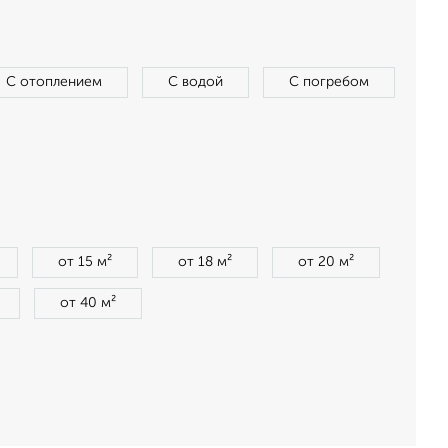
С отоплением
С водой
С погребом
от 15 м²
от 18 м²
от 20 м²
от 40 м²