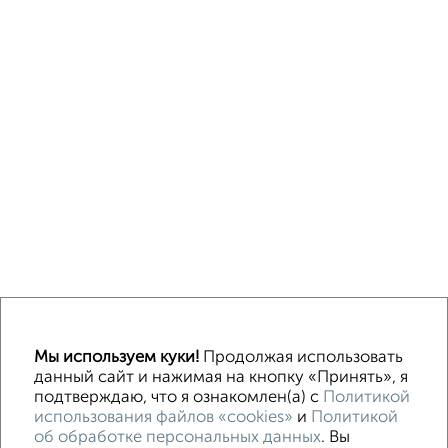
↑ НАВЕРХ К МЕНЮ
Мы используем куки!
Продолжая использовать
Машиноместа в паркинге
Без посредников
данный сайт и нажимая на кнопку «Принять», я
подтверждаю, что я ознакомлен(а) с
Политикой
использования файлов «cookies»
и
Политикой
Контакты
Политика конфиденциальности
об обработке персональных данных
. Вы