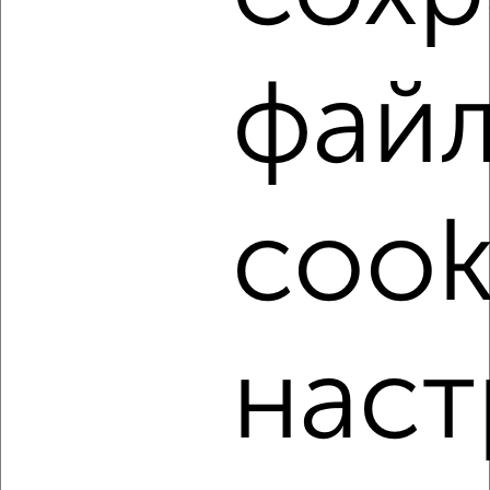
₽
8 000
в сутки
Центральный район, Качинская
Агентство, 08.08.2026
фай
‹
›
cook
2
/8
Коттедж 600м², 3-этажный, посуточно, в черте города
₽
12 000
в сутки
Центральный район, мкр. Покровка, Березина
наст
Агентство, 08.08.2026