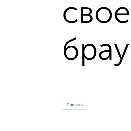
‹
›
свое
2
/8
Дом 42м², 2-этажный, посуточно, в черте города
₽
4 000
в сутки
брау
п.Куртак
Собственник, 08.08.2026
1 / 2
2
↑ НАВЕРХ К МЕНЮ
На сутки
На длительный срок
Без посредников
С баней
Принять
Контакты
Политика конфиденциальности
Пользовательское соглашение
Красноярск, улица Взлётная 57