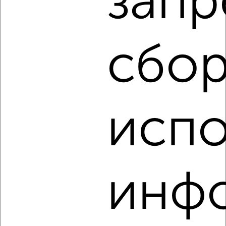
запр
города
₽
7 500
в сутки
Советская
Агентство, 08.08.2026
сбор
‹
›
испо
2
/8
Коттедж 150м², 2-этажный, посуточно, 60 км от
города
₽
15 000
в сутки
инф
поселок Береть
Собственник, 08.08.2026