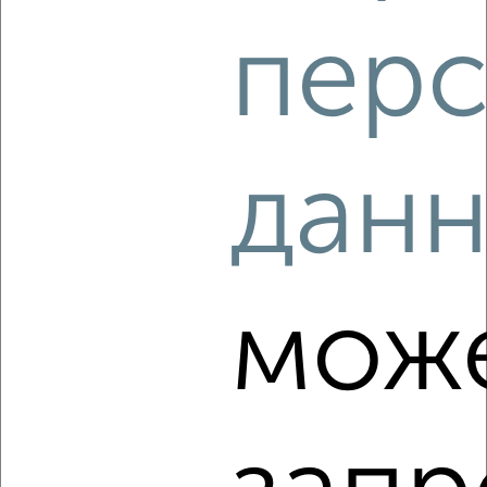
‹
›
перс
2
/8
Коттедж 240м², 2-этажный, посуточно, 30 км от
города
дан
₽
12 000
в сутки
Садовая
Собственник, 08.08.2026
мож
‹
›
2
/8
Коттедж 85м², 2-этажный, посуточно, 140 км от