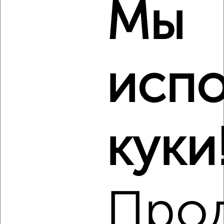
Мы
Коттедж 165м², 2-этажный, посуточно, в черте города
₽
2 500
в сутки
Центральный район, мкр. Покровка, Дальневосточная
Собственник, 09.08.2026
испо
Виртуальные 3D-туры по музеям и объектам
культуры
куки
‹
›
2
/8
Про
Коттедж 75м², 2-этажный, посуточно, 5 км от города
₽
5 000
в сутки
Садовая