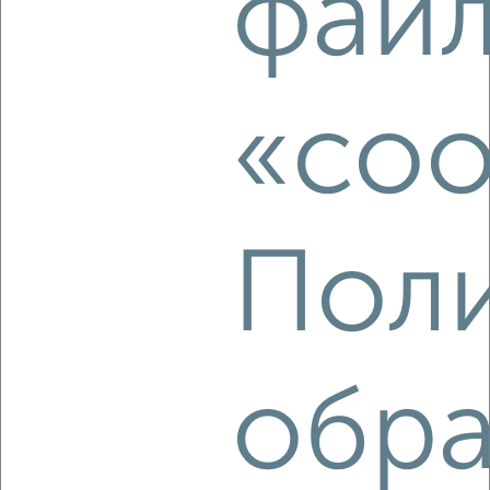
фай
Коттедж 371м², 2-этажный, посуточно, в черте города
₽
6 000
в сутки
Центральный район, мкр. Покровка, 2-я Линейная 48
Собственник, 08.08.2026
«coo
‹
›
Поли
2
/11
Коттедж 230м², 2-этажный, посуточно, в черте города
₽
8 000
в сутки
Центральный район, мкр. Покровка, 7-я Продольная 22
обра
Собственник, 08.08.2026