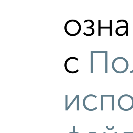
озна
‹
›
2
/3
с
По
Дом 85м², 2-этажный, посуточно, 5 км от города
₽
1 000
в сутки
Новостроек
Агентство, 09.08.2026
испо
‹
›
2
/9