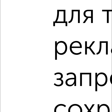
для 
‹
›
2
/8
Коттедж 350м², 2-этажный, посуточно, 12 км от
рекл
города
₽
10 000
в сутки
Новая
Агентство, 08.08.2026
запр
‹
›
сохр
2
/7
Коттедж 200м², 2-этажный, посуточно, в черте города