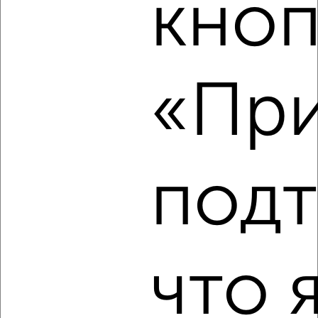
кноп
2
/8
Коттедж 72м², 1-этажный, посуточно, 15 км от города
₽
6 000
в сутки
Центральный район, площадь Революции
«При
Агентство, 09.08.2026
‹
›
под
2
/8
Коттедж 40м², 1-этажный, посуточно, 160 км от
города
что 
₽
3 500
в сутки
Красноярский край, Куртак
Агентство, 09.08.2026