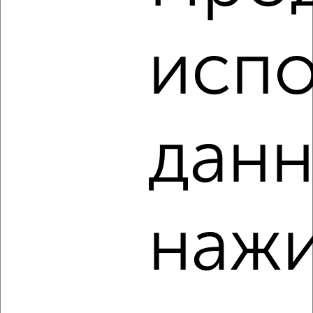
Агентство, 09.08.2026
испо
‹
›
данн
2
/8
Коттедж 142м², 2-этажный, посуточно, в черте города
₽
6 000
в сутки
шира - п.Жемчужный
Агентство, 09.08.2026
нажи
‹
›