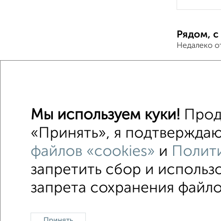
Рядом, с
Недалеко о
Дачи
Поиск по с
Мы используем куки!
Продо
без пос
«Принять», я подтверждаю,
файлов «cookies»
и
Полити
запретить сбор и использ
На сут
запрета сохранения файлов
Контакты
Политика конфиденциальности
Пользо
Принять