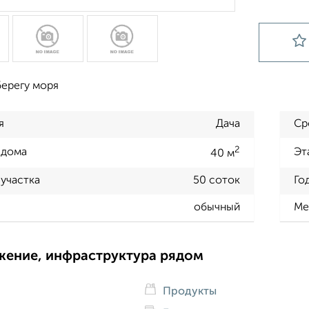
берегу моря
я
Дача
Ср
2
 дома
Эт
40 м
участка
50 соток
Го
обычный
Ме
жение, инфраструктура рядом
Продукты