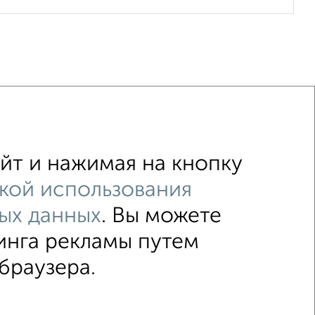
йт и нажимая на кнопку
Дача с участком 50 соток
кой использования
ых данных
. Вы можете
↑ НАВЕРХ К МЕНЮ
инга рекламы путем
браузера.
2015–2026
Сайт-доска объявлений недвижимости