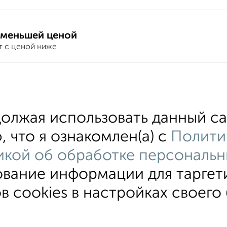
 меньшей ценой
т с ценой ниже
хожим параметрам:
лжая использовать данный са
редников
Двухэтажные
Цена до 7 000 руб.
 что я ознакомлен(а) с
Полити
кой об обработке персональн
ование информации для таргет
ки
На длительный срок
Без посредников
С баней
 cookies в настройках своего 
вательское соглашение
Красноярск, улица Взлётная 57
© 