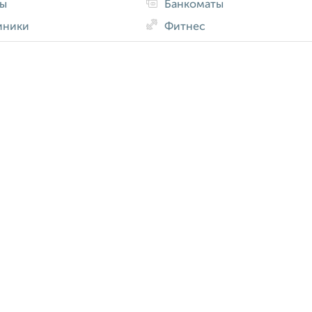
ды
Банкоматы
иники
Фитнес