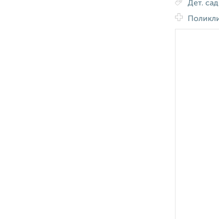
Дет. са
Поликл