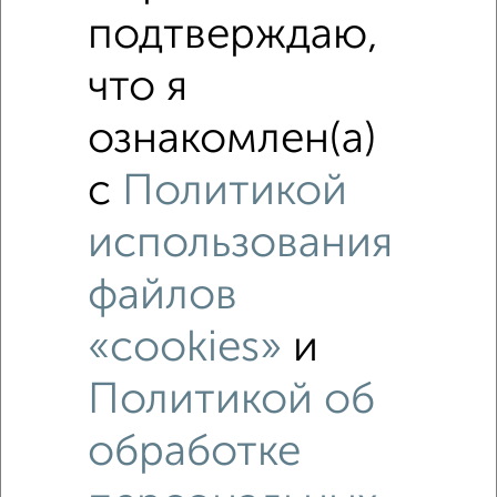
подтверждаю,
что я
‹
›
ознакомлен(а)
с
Политикой
2
/8
использования
Дом 100м², 1-этажный, посуточно, в черте города
₽
8 500
в сутки
файлов
Центральный район, площадь Революции
Собственник, 03.08.2026
«cookies»
и
Политикой об
обработке
‹
›