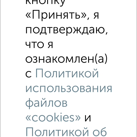
кнопку
«Принять», я
подтверждаю,
что я
ознакомлен(а)
с
Политикой
Похожие предложения рядом
использования
Коттеджи недалеко от 3-я Заимка
файлов
«cookies»
и
Политикой об