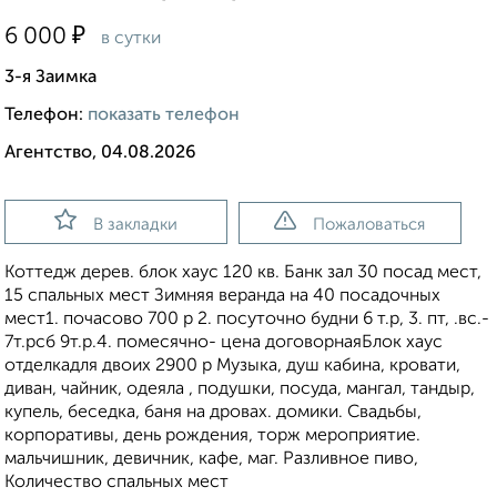
₽
6 000
в сутки
3-я Заимка
Телефон:
показать телефон
Агентство, 04.08.2026
В закладки
Пожаловаться
Коттедж дерев. блок хаус 120 кв. Банк зал 30 посад мест,
15 спальных мест Зимняя веранда на 40 посадочных
мест1. почасово 700 р 2. посуточно будни 6 т.р, 3. пт, .вс.-
7т.рсб 9т.р.4. помесячно- цена договорнаяБлок хаус
отделкадля двоих 2900 р Музыка, душ кабина, кровати,
диван, чайник, одеяла , подушки, посуда, мангал, тандыр,
купель, беседка, баня на дровах. домики. Свадьбы,
корпоративы, день рождения, торж мероприятие.
мальчишник, девичник, кафе, маг. Разливное пиво,
Количество спальных мест