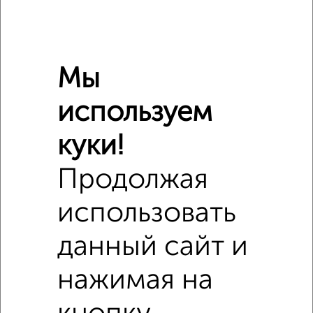
Стиральная машина
есть
Бытовая техника
есть
Телевизор
есть
Интернет
есть
Мы
Можно с детьми
да
используем
Расположение, инфраструктура рядом
куки!
Школы
Продукты
Аптеки
Продолжая
Дет. сады
Банкоматы
Торг. центры
использовать
Поликлиники
Фитнес
Кафе
данный сайт и
нажимая на