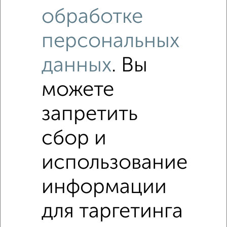
обработке
персональных
данных
. Вы
можете
запретить
сбор и
Рядом, с меньшей ценой
Недалеко от 3-я Заимка с ценой ниже
использование
информации
Коттеджи
для таргетинга
Поиск по схожим параметрам: