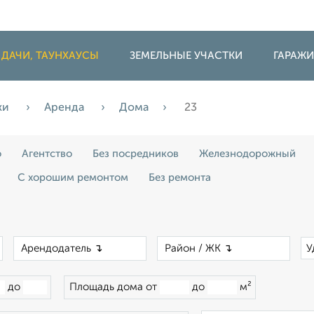
 ДАЧИ, ТАУНХАУСЫ
ЗЕМЕЛЬНЫЕ УЧАСТКИ
ГАРАЖ
жи
Аренда
Дома
23
о
Агентство
Без посредников
Железнодорожный
С хорошим ремонтом
Без ремонта
×
×
×
У
до
Площадь дома от
до
м²