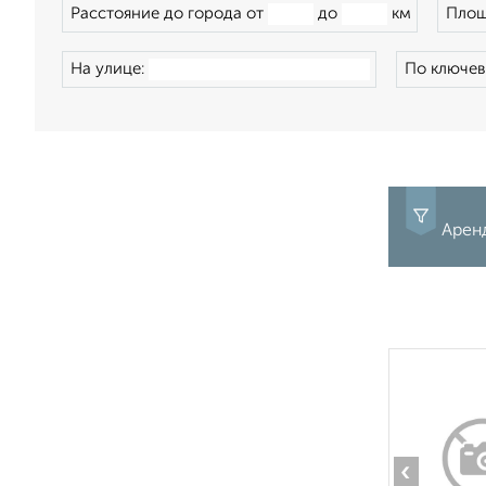
Расстояние до города от
до
км
Площ
На улице:
По ключев
Арен
‹