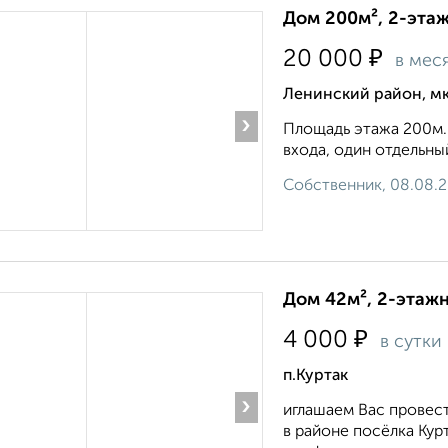
Дом 200м², 2-этаж
₽
20 000
в мес
Ленинский район, м
›
Площадь этажа 200м.к
входа, один отдельный
Собственник, 08.08.
Дом 42м², 2-этажн
₽
4 000
в сутки
п.Куртак
›
иглашаем Вас провес
в районе посёлка Кур