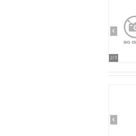
‹
2
/3
‹