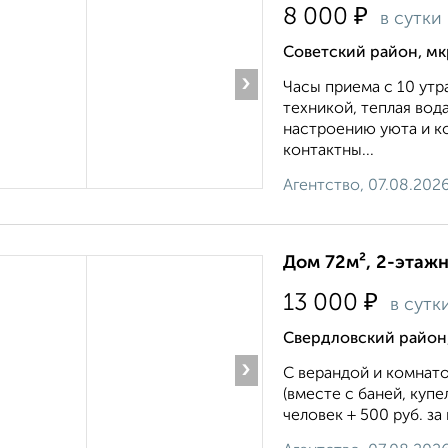
₽
8 000
в сутки
Советский район, м
›
Часы приема с 10 утр
техникой, теплая вод
настроению уюта и ко
контактны...
Агентство, 07.08.202
Дом 72м², 2-этажн
₽
13 000
в сутк
Свердловский район,
›
С верандой и комнато
(вместе с баней, купе
человек + 500 руб. за