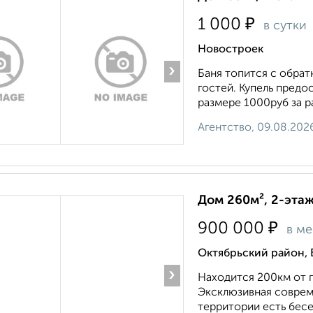
₽
1 000
в сутки
Новостроек
›
Баня топится с обра
гостей. Купель предос
размере 1000руб за р
Агентство, 09.08.202
Дом 260м², 2-этаж
₽
900 000
в м
Октябрьский район, 
›
Находится 200км от г
Эксклюзивная совреме
территории есть бесед