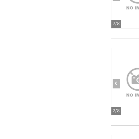
2
/8
‹
2
/8