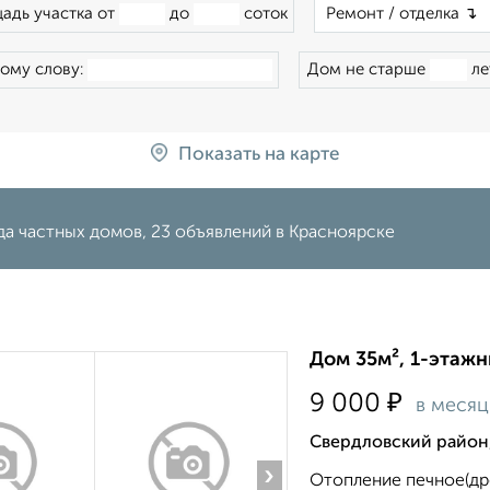
адь участка от
до
соток
ому слову:
Дом не старше
ле
Показать на карте
да частных домов, 23 объявлений в Красноярске
Дом 35м², 1-этажн
₽
9 000
в месяц
Свердловский район
›
Отопление печное(дро