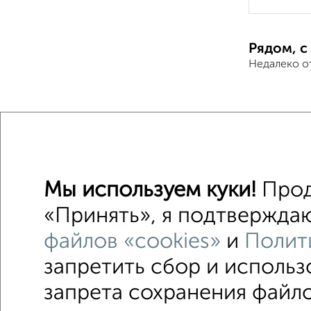
Рядом, с
Недалеко о
Дома
Поиск по с
Железно
Мы используем куки!
Прод
Одноэт
«Принять», я подтверждаю
файлов «cookies»
и
Полит
запретить сбор и исполь
На сут
запрета сохранения файло