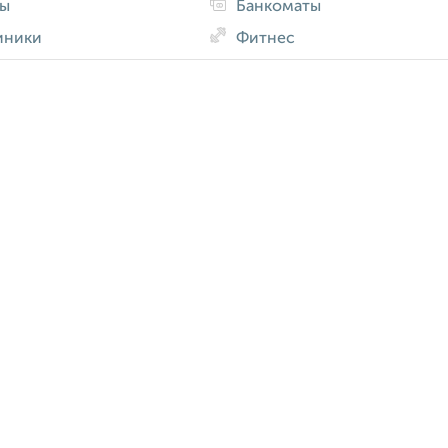
ды
Банкоматы
иники
Фитнес