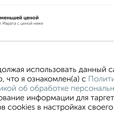
 меньшей ценой
т Марата с ценой ниже
хожим параметрам:
дорожный район
микрорайон Николаевка
на
олжая использовать данный са
ажные
В черте города
С мебелью
, что я ознакомлен(а) с
Полити
икой об обработке персональ
зование информации для тарге
ки
На длительный срок
Без посредников
С баней
в cookies в настройках своего