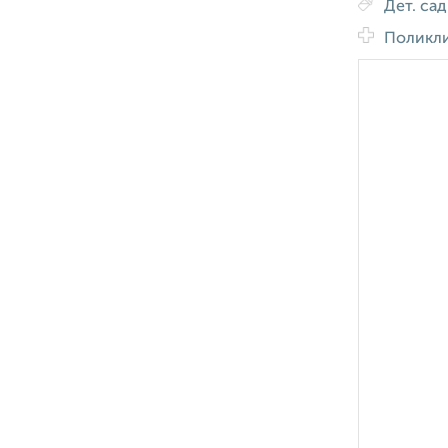
Дет. са
Поликл