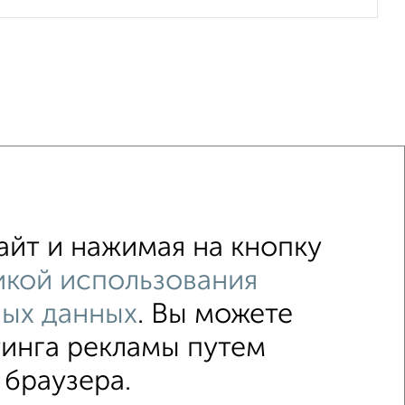
 улице Марата
без посредников
йт и нажимая на кнопку
кой использования
ных данных
. Вы можете
↑ НАВЕРХ К МЕНЮ
тинга рекламы путем
 браузера.