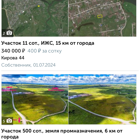
2
Участок 11 сот., ИЖС, 15 км от города
₽
₽
340 000
400
за сотку
Кирова 44
Собственник, 01.07.2024
5
Участок 500 сот., земля промназначения, 6 км от
города