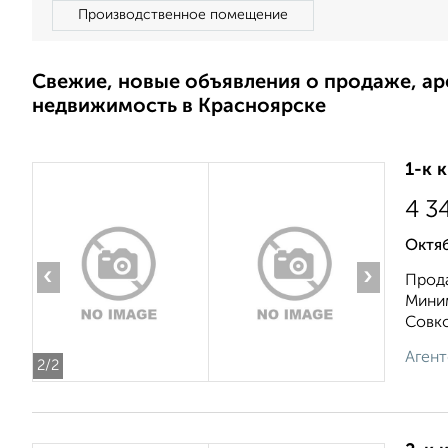
Производственное помещение
Свежие, новые объявления о продаже, а
недвижимость в Красноярске
1-к 
4 3
Октяб
‹
›
Прод
Миним
Совко
Агент
2
/2