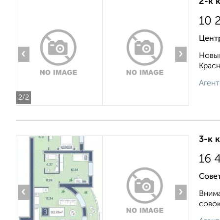
2-к 
10 
Цент
‹
›
Новый
Красн
Агент
2
/2
3-к 
16 
Сове
‹
›
Внима
совок