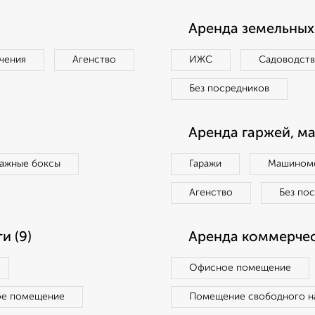
Аренда земельных 
чения
Агенство
ИЖС
Садоводст
Без посредников
Аренда гаржей, м
ражные боксы
Гаражи
Машиноме
Агенство
Без по
и (9)
Аренда коммерчес
Офисное помещение
ое помещение
Помещение свободного н