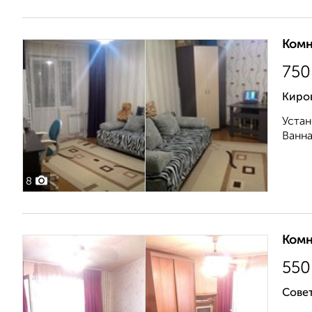
Комн
750
Киров
Устан
Ванна
8
Комн
550
Совет