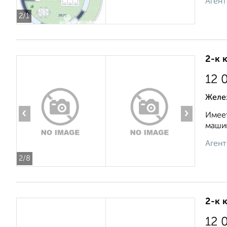
Агент
2
/1
2-к 
12 
Желе
‹
›
Имеет
машин
Агент
2
/8
2-к 
12 