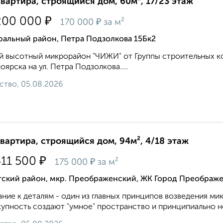
квартира, строящийся дом, 60м², 17/23 этаж
₽
200 000
₽
170 000
за м²
ральный район, Петра Подзолкова 15Бк2
 высотный микрорайон "ЧИЖИ" от Группы строительных ко
оярска на ул. Петра Подзолкова....
ство, 05.08.2026
квартира, строящийся дом, 94м², 4/18 этаж
₽
411 500
₽
175 000
за м²
тский район, мкр. Преображенский, ЖК Город Преображе
ние к деталям - один из главных принципов возведения м
упность создают "умное" пространство и принципиально но