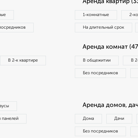
Аренда квартир (3
ные
1‑комнатные
2‑к
посредников
На длительный срок
Аренда комнат (47
В 2‑к квартире
В общежитии
В 2
Без посредников
Аренда домов, дач
аусы
п панелей
Дома
Дачи
Без посредников