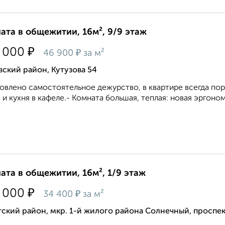
ата в общежитии, 16м², 9/9 этаж
₽
 000
₽
46 900
за м²
ский район, Кутузова 54
овлено самостоятельное дежурство, в квартире всегда пор
 и кухня в кафеле.- Комната большая, теплая: новая эргоном
ата в общежитии, 16м², 1/9 этаж
₽
 000
₽
34 400
за м²
ский район, мкр. 1-й жилого района Солнечный, проспек