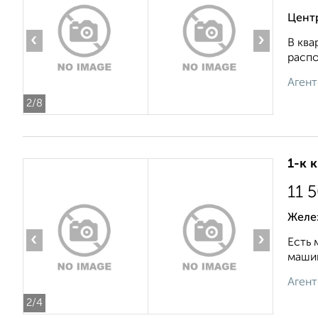
Цент
‹
›
В ква
распо
Агент
2
/8
1-к 
11 
Желе
‹
›
Есть 
машин
Агент
2
/4