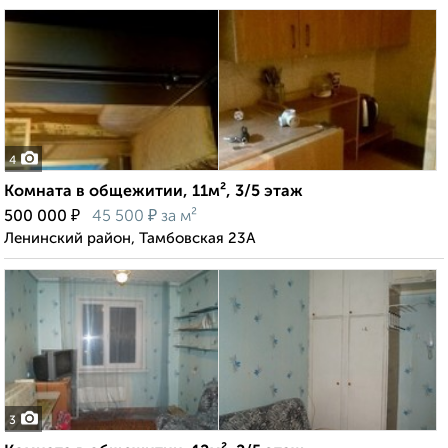
4
Комната в общежитии, 11м², 3/5 этаж
₽
₽
500 000
45 500
за м²
Ленинский район, Тамбовская 23А
3