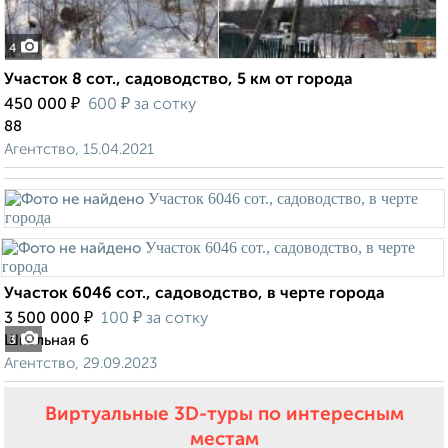
4
Участок 8 сот., садоводство, 5 км от города
₽
₽
450 000
600
за сотку
88
Агентство, 15.04.2021
Участок 6046 сот., садоводство, в черте города
₽
₽
3 500 000
100
за сотку
Школьная 6
3
Агентство, 29.09.2023
Виртуальные 3D-туры по интересным
местам