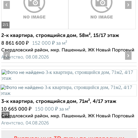
‹
›
2
/1
2-к квартира, строящийся дом, 58м², 15/17 этаж
₽
₽
8 861 600
152 000
за м²
Свердловский район, мкр. Пашенный, ЖК Новый Портовый
‹
›
Агентство, 08.08.2026
3-к квартира, строящийся дом, 71м², 4/17 этаж
₽
₽
10 665 000
150 000
за м²
2
/1
Свердловский район, мкр. Пашенный, ЖК Новый Портовый
Агентство, 04.08.2026