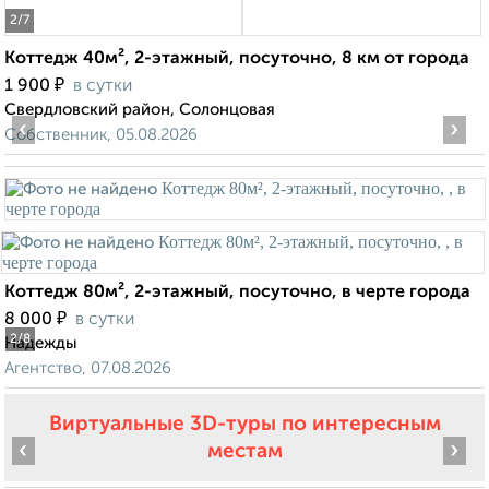
2
/7
Коттедж 40м², 2-этажный, посуточно, 8 км от города
₽
1 900
в сутки
Свердловский район, Солонцовая
‹
›
Собственник, 05.08.2026
Коттедж 80м², 2-этажный, посуточно, в черте города
₽
8 000
в сутки
2
/8
Надежды
Агентство, 07.08.2026
Виртуальные 3D-туры по интересным
‹
›
местам