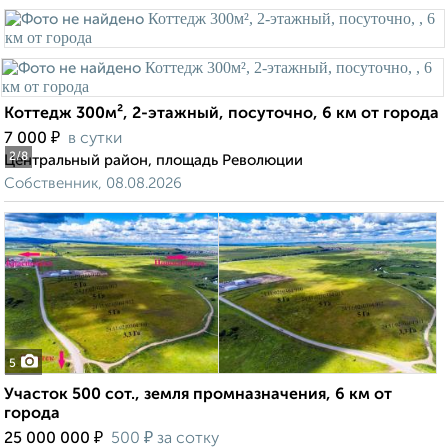
Коттедж 300м², 2-этажный, посуточно, 6 км от города
₽
7 000
в сутки
2
/8
Центральный район, площадь Революции
Собственник, 08.08.2026
5
Участок 500 сот., земля промназначения, 6 км от
города
₽
₽
25 000 000
500
за сотку