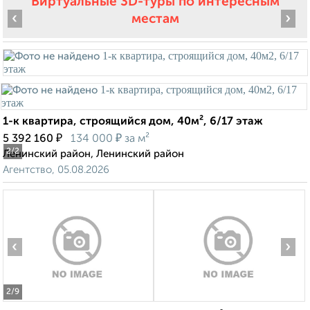
Виртуальные 3D-туры по интересным
‹
›
местам
1-к квартира, строящийся дом, 40м², 6/17 этаж
₽
₽
5 392 160
134 000
за м²
2
/2
Ленинский район, Ленинский район
Агентство, 05.08.2026
‹
›
2
/9