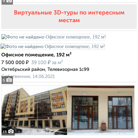
9
Виртуальные 3D-туры по интересным
местам
Офисное помещение, 192 м²
₽
₽
7 500 000
39 100
за м²
Октябрьский район, Телевизорная 1с99
Собственник, 14.06.2021
5
15