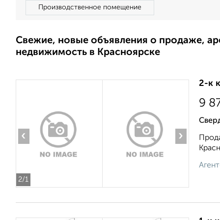
Производственное помещение
Свежие, новые объявления о продаже, а
недвижимость в Красноярске
2-к 
9 8
Свер
‹
›
Прода
Красн
Агент
2
/1