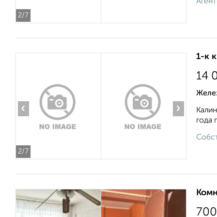
Агент
2
/7
1-к 
14 
Желе
‹
›
Калин
года 
Собст
2
/7
Комн
700