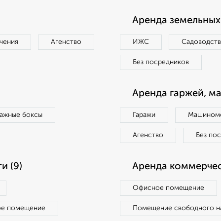
Аренда земельных 
чения
Агенство
ИЖС
Садоводст
Без посредников
Аренда гаржей, м
ражные боксы
Гаражи
Машиноме
Агенство
Без по
и (9)
Аренда коммерчес
Офисное помещение
ое помещение
Помещение свободного н