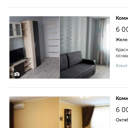
Комн
6 0
Желе
Красн
оснащ
Агент
4
Комн
6 0
Октя