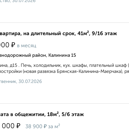
ство, 30.07.2026
квартира, на длительный срок, 41м², 9/16 этаж
₽
000
в месяц
знодорожный район, Калинина 15
ина, д15 . Печь, холодильник, кух. шкафы, плательный шкаф
постройки (новая развязка Брянская-Калинина-Маерчака), ря
венник, 30.07.2026
ата в общежитии, 18м², 5/6 этаж
₽
 000
₽
38 900
за м²