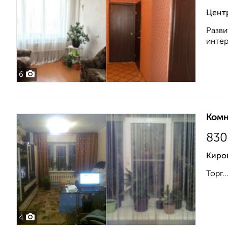
Цент
Разви
интер
6
Комн
830
Киров
Торг..
4