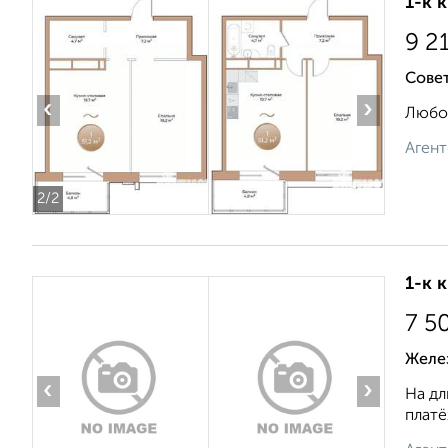
1-к 
9 2
Сове
‹
›
Любов
Агент
2
/2
1-к 
7 5
Желе
‹
›
На дл
платё