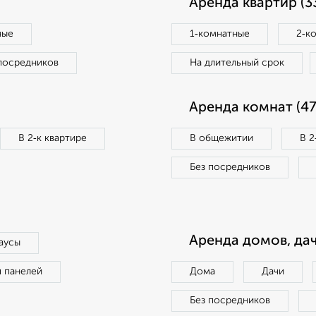
Аренда квартир (3
ные
1‑комнатные
2‑к
посредников
На длительный срок
Аренда комнат (47
В 2‑к квартире
В общежитии
В 2
Без посредников
Аренда домов, дач
аусы
п панелей
Дома
Дачи
Без посредников