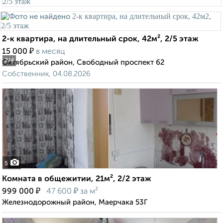
2-к квартира, на длительный срок, 42м², 2/5 этаж
₽
15 000
в месяц
2
/4
Октябрьский район, Свободный проспект 62
Собственник, 04.08.2026
5
Комната в общежитии, 21м², 2/2 этаж
₽
₽
999 000
47 600
за м²
Железнодорожный район, Маерчака 53Г