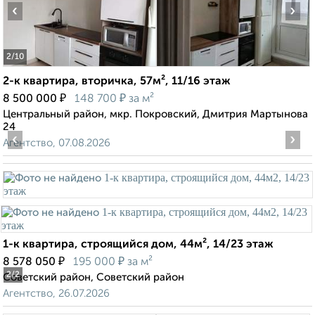
‹
›
2
/10
2-к квартира, вторичка, 57м², 11/16 этаж
₽
₽
8 500 000
148 700
за м²
Центральный район, мкр. Покровский, Дмитрия Мартынова
24
‹
›
Агентство, 07.08.2026
1-к квартира, строящийся дом, 44м², 14/23 этаж
₽
₽
8 578 050
195 000
за м²
2
/2
Советский район, Советский район
Агентство, 26.07.2026