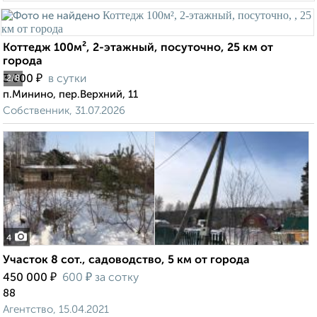
Коттедж 100м², 2-этажный, посуточно, 25 км от
города
₽
3 000
в сутки
2
/8
п.Минино, пер.Верхний, 11
Собственник, 31.07.2026
4
Участок 8 сот., садоводство, 5 км от города
₽
₽
450 000
600
за сотку
88
Агентство, 15.04.2021