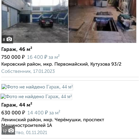
8
Гараж, 46 м²
₽
₽
750 000
16 400
за м²
Кировский район, мкр. Первомайский, Кутузова 93/2
Собственник, 17.01.2023
Гараж, 44 м²
₽
₽
630 000
14 400
за м²
Ленинский район, мкр. Черёмушки, проспект
Машиностроителей 1А
12
Агентство, 01.11.2021