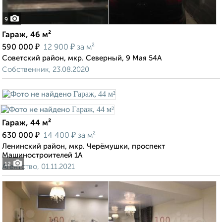
9
Гараж, 46 м²
₽
₽
590 000
12 900
за м²
Советский район, мкр. Северный, 9 Мая 54А
Собственник, 23.08.2020
Гараж, 44 м²
₽
₽
630 000
14 400
за м²
Ленинский район, мкр. Черёмушки, проспект
Машиностроителей 1А
12
Агентство, 01.11.2021