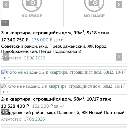
‹
›
2
/1
3-к квартира, строящийся дом, 99м², 9/18 этаж
₽
₽
17 340 750
175 000
за м²
Советский район, мкр. Преображенский, ЖК Город
Преображенский, Петра Подзолкова 8
‹
›
Агентство, 03.08.2026
2-к квартира, строящийся дом, 68м², 10/17 этаж
₽
₽
10 328 400
151 000
за м²
2
/1
Свердловский район, мкр. Пашенный, ЖК Новый Портовый
Агентство, 07.08.2026