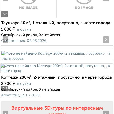
2
/6
Таунхаус 40м², 1-этажный, посуточно, в черте города
₽
1 000
в сутки
Октябрьский район, Хантайская
‹
›
Собственник, 06.08.2026
Коттедж 200м², 2-этажный, посуточно, в черте города
₽
2 700
в сутки
2
/8
Октябрьский район, Хантайская
Агентство, 29.07.2026
Виртуальные 3D-туры по интересным