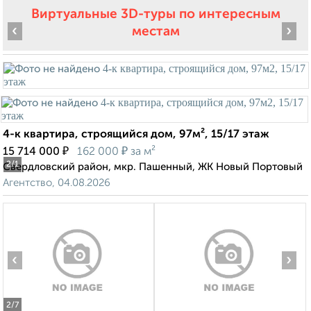
Виртуальные 3D-туры по интересным
‹
›
местам
4-к квартира, строящийся дом, 97м², 15/17 этаж
₽
₽
15 714 000
162 000
за м²
2
/1
Свердловский район, мкр. Пашенный, ЖК Новый Портовый
Агентство, 04.08.2026
‹
›
2
/7