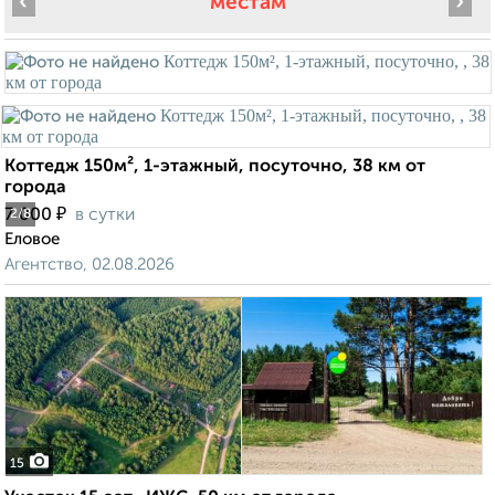
‹
›
местам
Коттедж 150м², 1-этажный, посуточно, 38 км от
города
₽
7 000
в сутки
2
/8
Еловое
Агентство, 02.08.2026
15