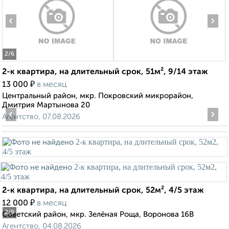
‹
›
2
/6
2-к квартира, на длительный срок, 51м², 9/14 этаж
₽
13 000
в месяц
Центральный район, мкр. Покровский микрорайон,
Дмитрия Мартынова 20
‹
›
Агентство, 07.08.2026
2-к квартира, на длительный срок, 52м², 4/5 этаж
₽
12 000
в месяц
2
/9
Советский район, мкр. Зелёная Роща, Воронова 16В
Агентство, 04.08.2026