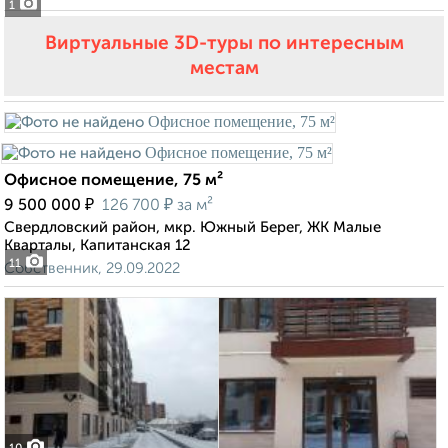
1
Виртуальные 3D-туры по интересным
местам
Офисное помещение, 75 м²
₽
₽
9 500 000
126 700
за м²
Свердловский район, мкр. Южный Берег, ЖК Малые
Кварталы, Капитанская 12
11
Собственник, 29.09.2022