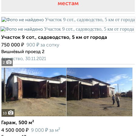
местам
Участок 9 сот., садоводство, 5 км от города
₽
₽
750 000
900
за сотку
Вишнёвый проезд 2
Агентство, 30.11.2021
2
10
Гараж, 500 м²
₽
₽
4 500 000
9 000
за м²