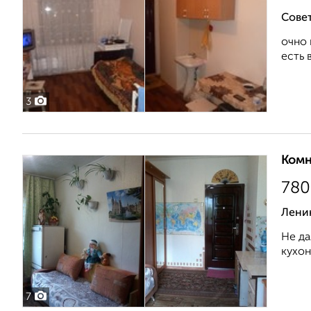
Совет
очно 
есть 
3
Комн
780
Лени
Не да
кухон
7