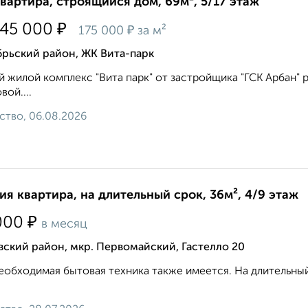
квартира, строящийся дом, 69м², 5/17 этаж
₽
145 000
₽
175 000
за м²
брьский район, ЖК Вита-парк
 жилой комплекс "Вита парк" от застройщика "ГСК Арбан" р
вой....
ство, 06.08.2026
ия квартира, на длительный срок, 36м², 4/9 этаж
₽
000
в месяц
ский район, мкр. Первомайский, Гастелло 20
еобходимая бытовая техника также имеется. На длительный 