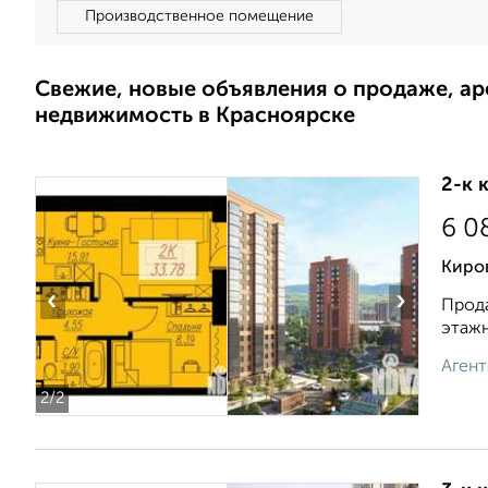
Производственное помещение
Свежие, новые объявления о продаже, а
недвижимость в Красноярске
2-к 
6 0
Киро
‹
›
Прода
этажн
Агент
2
/2