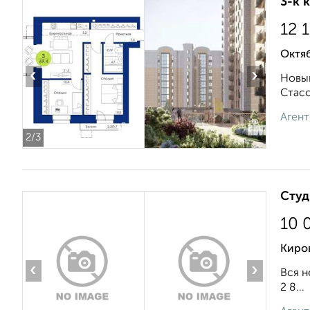
3-к 
12 
Октя
‹
›
Новый
Стасо
Агент
2
/3
Студ
10 
Киров
‹
›
Вся н
2 8...