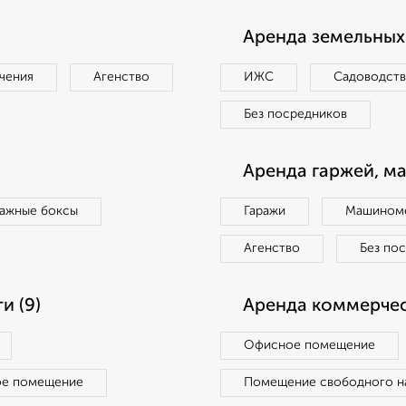
Аренда земельных 
чения
Агенство
ИЖС
Садоводст
Без посредников
Аренда гаржей, м
ражные боксы
Гаражи
Машиноме
Агенство
Без по
и (9)
Аренда коммерчес
Офисное помещение
ое помещение
Помещение свободного н