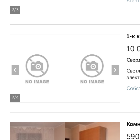
Агент
2
/3
1-к 
10 
Свер
‹
›
Светл
элект
Собст
2
/4
Комн
590