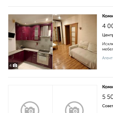
Комн
4 0
Цент
Исклю
мебел
Агент
4
Комн
5 5
Совет