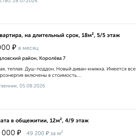
ство, 28.07.2026
квартира, на длительный срок, 18м², 5/5 этаж
₽
000
в месяц
дловский район, Королёва 7
ая, теплая. Душ-поддон. Новый диван-книжка. Имеется все
роэнергия включены в стоимость....
венник, 05.08.2026
ата в общежитии, 12м², 4/9 этаж
₽
 000
₽
49 200
за м²