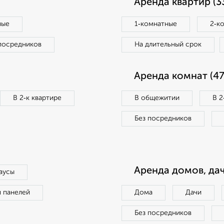
Аренда квартир (3
ные
1‑комнатные
2‑к
посредников
На длительный срок
Аренда комнат (47
В 2‑к квартире
В общежитии
В 2
Без посредников
Аренда домов, дач
аусы
п панелей
Дома
Дачи
Без посредников