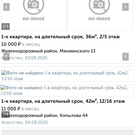
‹
›
2
/3
1-к квартира, на длительный срок, 36м², 2/5 этаж
₽
10 000
в месяц
Железнодорожный район, Менжинского 13
‹
›
Агентство, 03.08.2026
1-к квартира, на длительный срок, 42м², 12/16 этаж
₽
11 000
в месяц
2
/6
Железнодорожный район, Копылова 44
Агентство, 04.08.2026