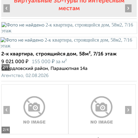
Виртуальные 3D-туры по интересным
‹
›
местам
2-к квартира, строящийся дом, 58м², 7/16 этаж
₽
₽
9 021 000
155 000
за м²
2
/1
Свердловский район, Парашютная 14а
Агентство, 02.08.2026
‹
›
2
/4