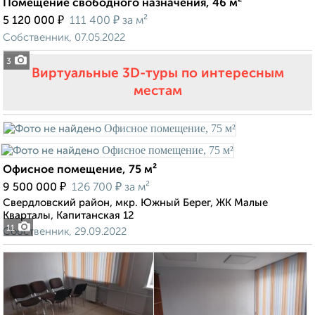
Помещение свободного назначения, 46 м²
₽
₽
5 120 000
111 400
за м²
Собственник, 07.05.2022
3
Виртуальные 3D-туры по интересным
местам
Офисное помещение, 75 м²
₽
₽
9 500 000
126 700
за м²
Свердловский район, мкр. Южный Берег, ЖК Малые
Кварталы, Капитанская 12
11
Собственник, 29.09.2022