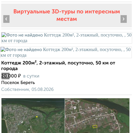
Виртуальные 3D-туры по интересным
‹
›
местам
Коттедж 200м², 2-этажный, посуточно, 50 км от
города
₽
20 000
в сутки
2
/8
Поселок Береть
Собственник, 05.08.2026