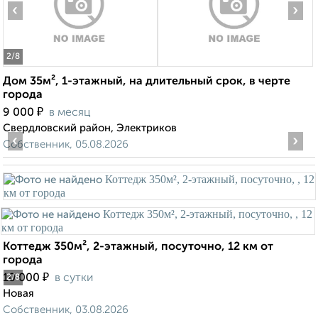
‹
›
2
/8
Дом 35м², 1-этажный, на длительный срок, в черте
города
₽
9 000
в месяц
Свердловский район, Электриков
‹
›
Собственник, 05.08.2026
Коттедж 350м², 2-этажный, посуточно, 12 км от
города
₽
10 000
в сутки
2
/8
Новая
Собственник, 03.08.2026