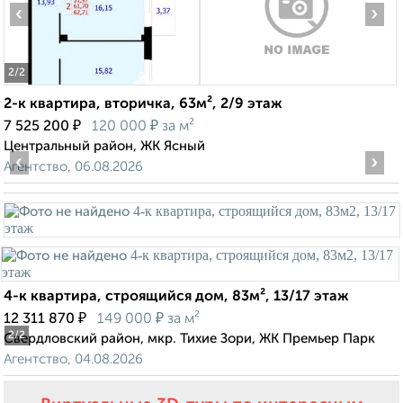
‹
›
2
/2
2-к квартира, вторичка, 63м², 2/9 этаж
₽
₽
7 525 200
120 000
за м²
Центральный район, ЖК Ясный
‹
›
Агентство, 06.08.2026
4-к квартира, строящийся дом, 83м², 13/17 этаж
₽
₽
12 311 870
149 000
за м²
2
/2
Свердловский район, мкр. Тихие Зори, ЖК Премьер Парк
Агентство, 04.08.2026