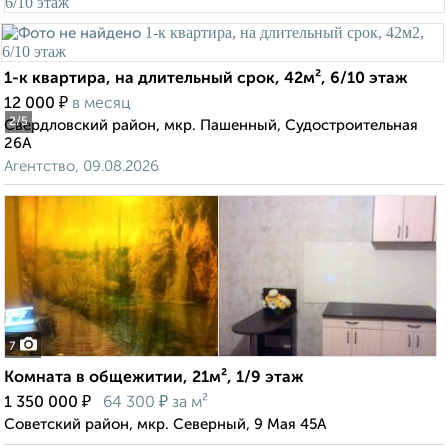
1-к квартира, на длительный срок, 42м², 6/10 этаж
₽
12 000
в месяц
2
/5
Свердловский район, мкр. Пашенный, Судостроительная
26А
Агентство, 09.08.2026
7
Комната в общежитии, 21м², 1/9 этаж
₽
₽
1 350 000
64 300
за м²
Советский район, мкр. Северный, 9 Мая 45А