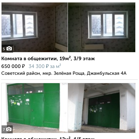
5
Комната в общежитии, 19м², 3/9 этаж
₽
₽
650 000
34 300
за м²
Советский район, мкр. Зелёная Роща, Джамбульская 4А
7