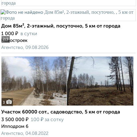
Дом 85м², 2-этажный, посуточно, 5 км от города
₽
1 000
в сутки
2
/3
Новостроек
Агентство, 09.08.2026
3
Участок 60000 сот., садоводство, 5 км от города
₽
₽
3 500 000
100
за сотку
Ипподром 6
Агентство, 04.08.2022