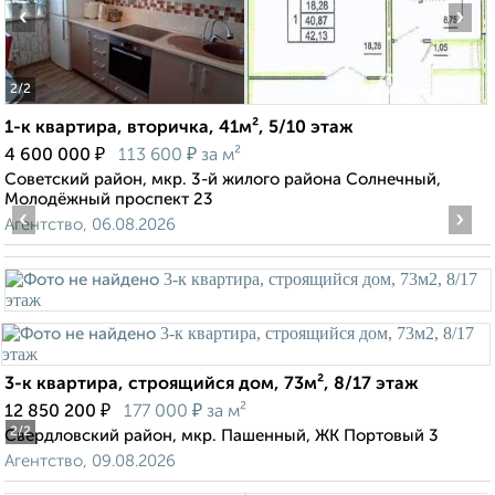
‹
›
2
/2
1-к квартира, вторичка, 41м², 5/10 этаж
₽
₽
4 600 000
113 600
за м²
Советский район, мкр. 3-й жилого района Солнечный,
Молодёжный проспект 23
‹
›
Агентство, 06.08.2026
3-к квартира, строящийся дом, 73м², 8/17 этаж
₽
₽
12 850 200
177 000
за м²
2
/2
Свердловский район, мкр. Пашенный, ЖК Портовый 3
Агентство, 09.08.2026