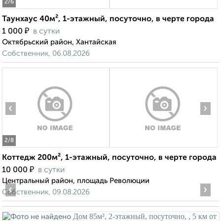
2
/6
Таунхаус 40м², 1-этажный, посуточно, в черте города
₽
1 000
в сутки
Октябрьский район, Хантайская
Собственник, 06.08.2026
‹
›
2
/8
Коттедж 200м², 1-этажный, посуточно, в черте города
₽
10 000
в сутки
Центральный район, площадь Революции
‹
›
Собственник, 09.08.2026