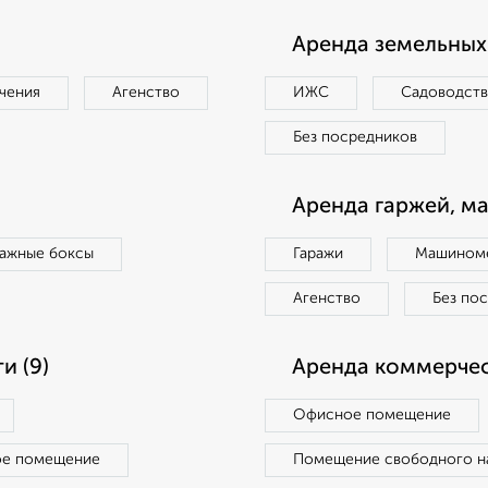
Аренда земельных 
чения
Агенство
ИЖС
Садоводст
Без посредников
Аренда гаржей, м
ражные боксы
Гаражи
Машиноме
Агенство
Без по
и (9)
Аренда коммерчес
Офисное помещение
ое помещение
Помещение свободного н