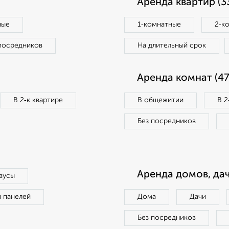
Аренда квартир (3
ные
1‑комнатные
2‑к
посредников
На длительный срок
Аренда комнат (47
В 2‑к квартире
В общежитии
В 2
Без посредников
Аренда домов, дач
аусы
п панелей
Дома
Дачи
Без посредников