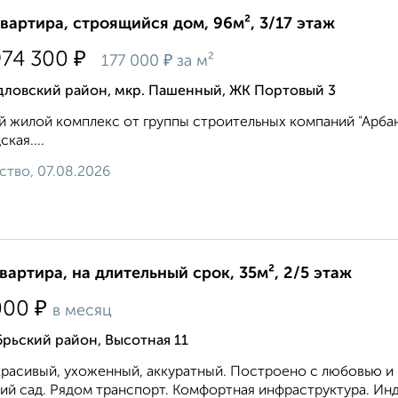
квартира, строящийся дом, 96м², 3/17 этаж
₽
974 300
₽
177 000
за м²
дловский район, мкр. Пашенный, ЖК Портовый 3
 жилой комплекс от группы строительных компаний "Арбан" 
кая....
ство, 07.08.2026
квартира, на длительный срок, 35м², 2/5 этаж
₽
000
в месяц
рьский район, Высотная 11
расивый, ухоженный, аккуратный. Построено с любовью и к
ий сад. Рядом транспорт. Комфортная инфраструктура. Инд