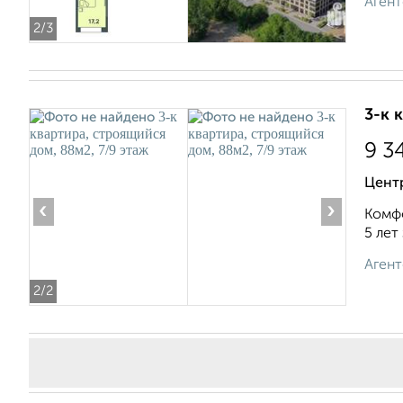
Агент
2
/3
3-к 
9 3
Цент
‹
›
Комфо
5 лет
Агент
2
/2