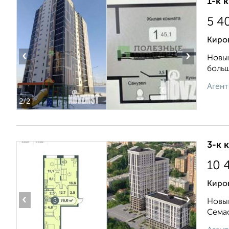
1-к 
5 4
Киров
‹
›
Новый
больш
Агент
2
/2
3-к 
10 
Киро
‹
›
Новый
Семаф