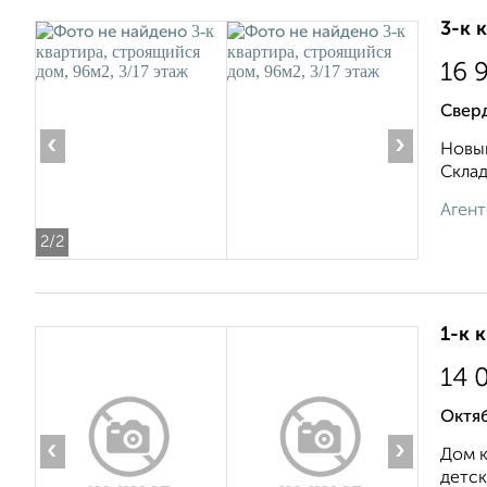
3-к 
16 
Свер
‹
›
Новый
Складс
Агент
2
/2
1-к 
14 
Октяб
‹
›
Дом к
детск