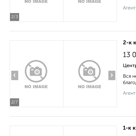
Агент
2
/3
2-к 
13 
Цент
‹
›
Вся н
благо
Агент
2
/7
1-к 