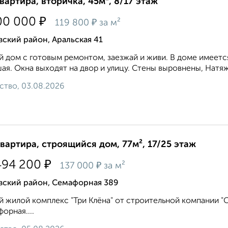
квартира, вторичка, 45м², 8/17 этаж
₽
00 000
₽
119 800
за м²
ский район, Аральская 41
 дом с готовым ремонтом, заезжай и живи. В доме имеется 
ая. Окна выходят на двор и улицу. Стены выровнены, Натяж
ство, 03.08.2026
квартира, строящийся дом, 77м², 17/25 этаж
₽
494 200
₽
137 000
за м²
вский район, Семафорная 389
 жилой комплекс "Три Клёна" от строительной компании "Си
орная....