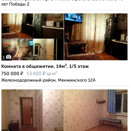
лет Победы 2
5
Комната в общежитии, 14м², 1/5 этаж
₽
₽
750 000
53 600
за м²
Железнодорожный район, Менжинского 12А