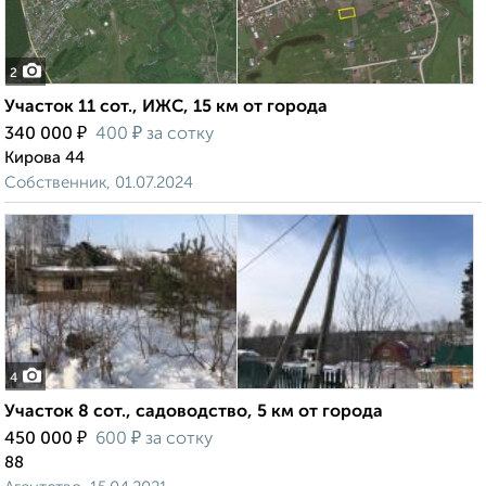
2
Участок 11 сот., ИЖС, 15 км от города
₽
₽
340 000
400
за сотку
Кирова 44
Собственник, 01.07.2024
4
Участок 8 сот., садоводство, 5 км от города
₽
₽
450 000
600
за сотку
88