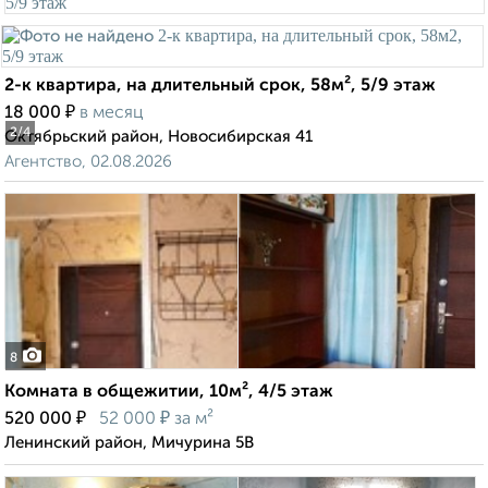
2-к квартира, на длительный срок, 58м², 5/9 этаж
₽
18 000
в месяц
2
/4
Октябрьский район, Новосибирская 41
Агентство, 02.08.2026
8
Комната в общежитии, 10м², 4/5 этаж
₽
₽
520 000
52 000
за м²
Ленинский район, Мичурина 5В