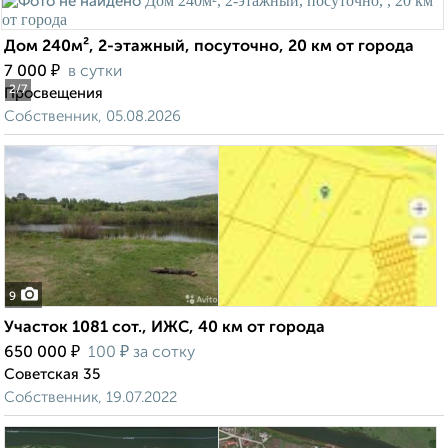
Дом 240м², 2-этажный, посуточно, 20 км от города
₽
7 000
в сутки
2
/7
Просвещения
Собственник, 05.08.2026
9
Участок 1081 сот., ИЖС, 40 км от города
₽
₽
650 000
100
за сотку
Советская 35
Собственник, 19.07.2022