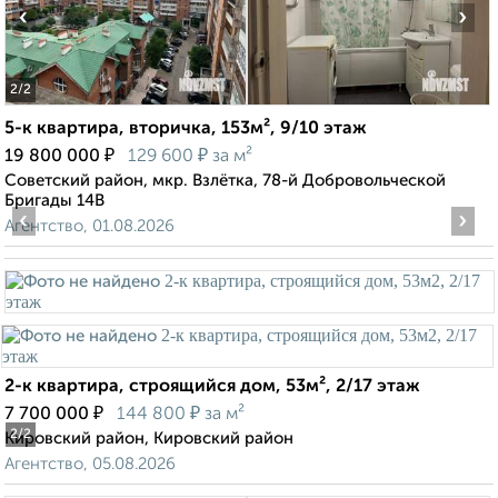
‹
›
2
/2
5-к квартира, вторичка, 153м², 9/10 этаж
₽
₽
19 800 000
129 600
за м²
Советский район, мкр. Взлётка, 78-й Добровольческой
Бригады 14В
‹
›
Агентство, 01.08.2026
2-к квартира, строящийся дом, 53м², 2/17 этаж
₽
₽
7 700 000
144 800
за м²
2
/2
Кировский район, Кировский район
Агентство, 05.08.2026