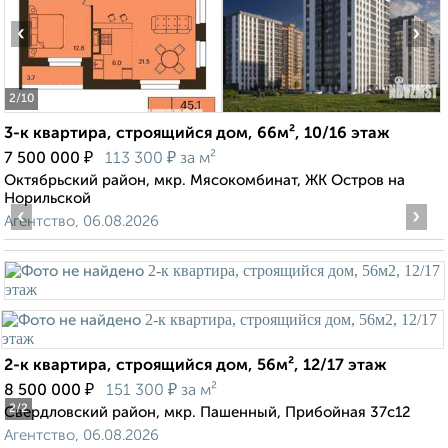
‹
›
2
/10
3-к квартира, строящийся дом, 66м², 10/16 этаж
₽
₽
7 500 000
113 300
за м²
Октябрьский район, мкр. Мясокомбинат, ЖК Остров на
Норильской
‹
›
Агентство, 06.08.2026
2-к квартира, строящийся дом, 56м², 12/17 этаж
₽
₽
8 500 000
151 300
за м²
2
/2
Свердловский район, мкр. Пашенный, Прибойная 37с12
Агентство, 06.08.2026