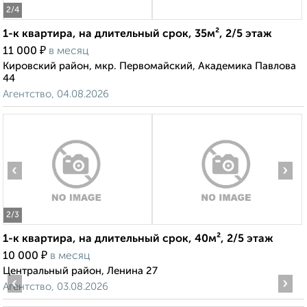
2
/4
1-к квартира, на длительный срок, 35м², 2/5 этаж
₽
11 000
в месяц
Кировский район, мкр. Первомайский, Академика Павлова
44
Агентство, 04.08.2026
‹
›
2
/3
1-к квартира, на длительный срок, 40м², 2/5 этаж
₽
10 000
в месяц
Центральный район, Ленина 27
‹
›
Агентство, 03.08.2026