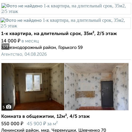
1-к квартира, на длительный срок, 35м², 2/5 этаж
₽
14 000
в месяц
2
/3
Железнодорожный район, Горького 59
Агентство, 04.08.2026
5
Комната в общежитии, 12м², 4/5 этаж
₽
₽
550 000
45 900
за м²
Ленинский район, мкр. Черемушки, Шевченко 70