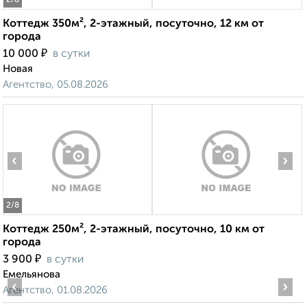
2
/8
Коттедж 350м², 2-этажный, посуточно, 12 км от
города
₽
10 000
в сутки
Новая
Агентство, 05.08.2026
‹
›
2
/8
Коттедж 250м², 2-этажный, посуточно, 10 км от
города
₽
3 900
в сутки
Емельянова
‹
›
Агентство, 01.08.2026