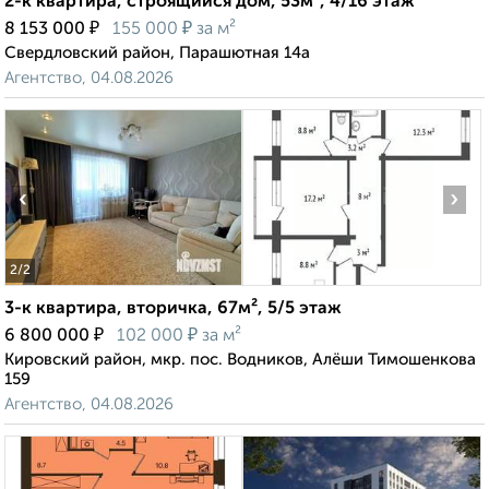
2-к квартира, строящийся дом, 53м², 4/16 этаж
₽
₽
8 153 000
155 000
за м²
Свердловский район, Парашютная 14а
Агентство, 04.08.2026
‹
›
2
/2
3-к квартира, вторичка, 67м², 5/5 этаж
₽
₽
6 800 000
102 000
за м²
Кировский район, мкр. пос. Водников, Алёши Тимошенкова
159
Агентство, 04.08.2026