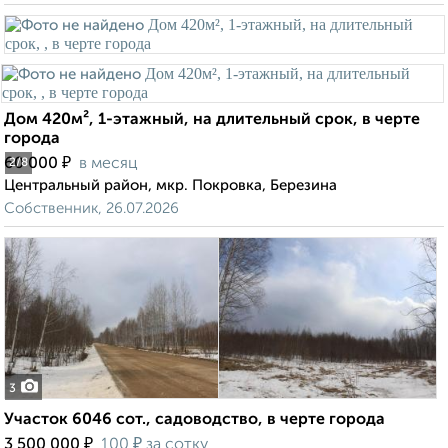
Дом 420м², 1-этажный, на длительный срок, в черте
города
₽
60 000
в месяц
2
/8
Центральный район, мкр. Покровка, Березина
Собственник, 26.07.2026
3
Участок 6046 сот., садоводство, в черте города
₽
₽
3 500 000
100
за сотку