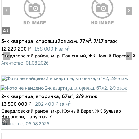
‹
›
2
/1
3-к квартира, строящийся дом, 77м², 7/17 этаж
₽
₽
12 229 200
158 000
за м²
‹
›
Свердловский район, мкр. Пашенный, ЖК Новый Портовый
Агентство, 01.08.2026
2-к квартира, вторичка, 67м², 2/9 этаж
₽
₽
13 500 000
202 400
за м²
Свердловский район, мкр. Южный Берег, ЖК Бульвар
Экзюпери, Парусная 7
2
/2
Агентство, 06.08.2026