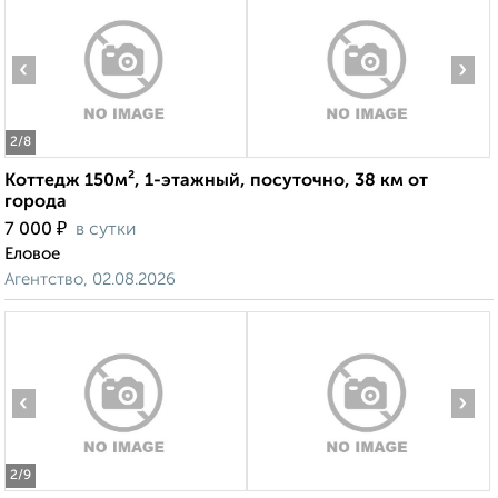
‹
›
2
/8
Коттедж 150м², 1-этажный, посуточно, 38 км от
города
₽
7 000
в сутки
Еловое
Агентство, 02.08.2026
‹
›
2
/9