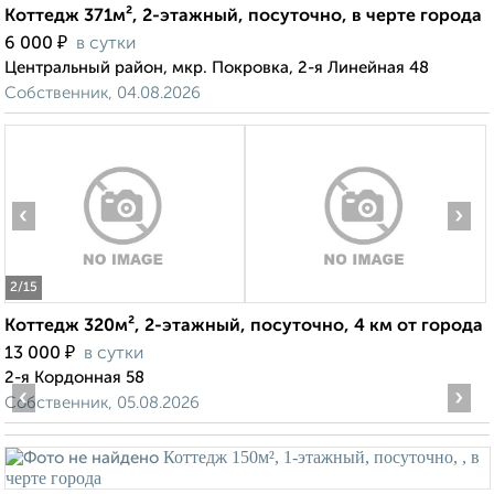
Коттедж 371м², 2-этажный, посуточно, в черте города
₽
6 000
в сутки
Центральный район, мкр. Покровка, 2-я Линейная 48
Собственник, 04.08.2026
‹
›
2
/15
Коттедж 320м², 2-этажный, посуточно, 4 км от города
₽
13 000
в сутки
2-я Кордонная 58
‹
›
Собственник, 05.08.2026