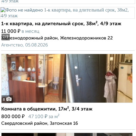
1-к квартира, на длительный срок, 38м², 4/9 этаж
₽
11 000
в месяц
2
/3
Железнодорожный район, Железнодорожников 22
Агентство, 05.08.2026
8
Комната в общежитии, 17м², 3/4 этаж
₽
₽
800 000
47 100
за м²
Свердловский район, Затонская 16