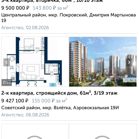
3-к квартира, вторичка, 66м², 10/10 этаж
₽
₽
9 500 000
143 800
за м²
Центральный район, мкр. Покровский, Дмитрия Мартынова
19
Агентство, 02.08.2026
‹
›
2
/10
2-к квартира, строящийся дом, 61м², 3/19 этаж
₽
₽
9 427 100
155 000
за м²
Советский район, мкр. Взлётка, Аэровокзальная 19И
Агентство, 06.08.2026