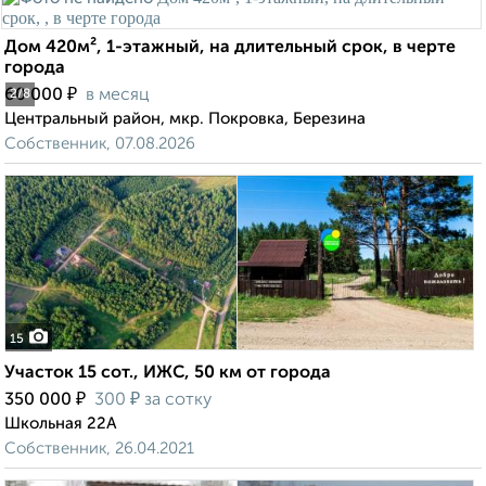
Дом 420м², 1-этажный, на длительный срок, в черте
города
₽
60 000
в месяц
2
/8
Центральный район, мкр. Покровка, Березина
Собственник, 07.08.2026
15
Участок 15 сот., ИЖС, 50 км от города
₽
₽
350 000
300
за сотку
Школьная 22А
Собственник, 26.04.2021