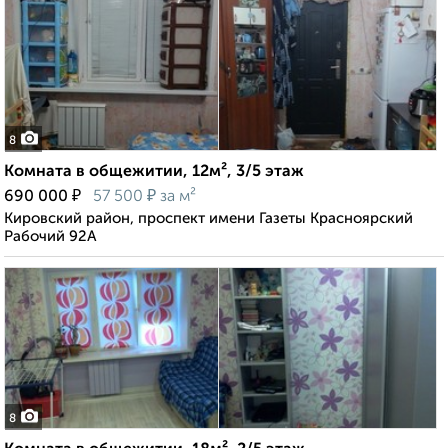
8
Комната в общежитии, 12м², 3/5 этаж
₽
₽
690 000
57 500
за м²
Кировский район, проспект имени Газеты Красноярский
Рабочий 92А
8