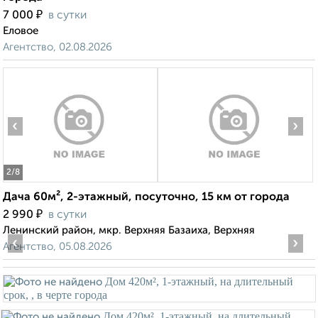
₽
7 000
в сутки
Еловое
Агентство, 02.08.2026
‹
›
2
/8
Дача 60м², 2-этажный, посуточно, 15 км от города
₽
2 990
в сутки
Ленинский район, мкр. Верхняя Базаиха, Верхняя
‹
›
Агентство, 05.08.2026