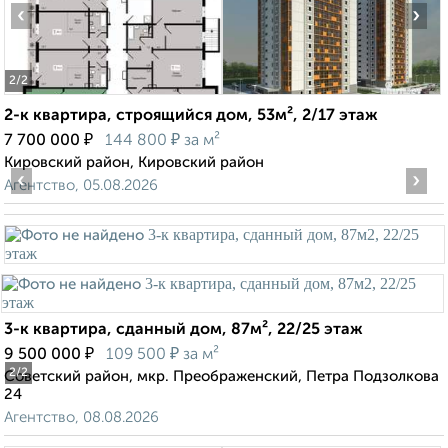
‹
›
2
/2
2-к квартира, строящийся дом, 53м², 2/17 этаж
₽
₽
7 700 000
144 800
за м²
Кировский район, Кировский район
‹
›
Агентство, 05.08.2026
3-к квартира, сданный дом, 87м², 22/25 этаж
₽
₽
9 500 000
109 500
за м²
2
/2
Советский район, мкр. Преображенский, Петра Подзолкова
24
Агентство, 08.08.2026