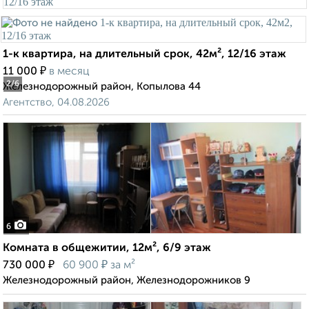
1-к квартира, на длительный срок, 42м², 12/16 этаж
₽
11 000
в месяц
2
/6
Железнодорожный район, Копылова 44
Агентство, 04.08.2026
6
Комната в общежитии, 12м², 6/9 этаж
₽
₽
730 000
60 900
за м²
Железнодорожный район, Железнодорожников 9