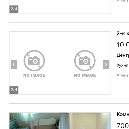
Агент
2
/4
2-к 
10 
Цент
‹
›
Кухня
Агент
2
/4
Комн
700