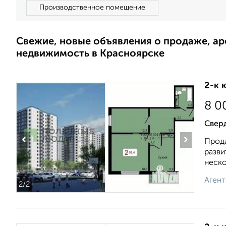
Производственное помещение
Свежие, новые объявления о продаже, а
недвижимость в Красноярске
2-к 
8 0
Свер
‹
›
Прода
разви
неско
Агент
2
/2