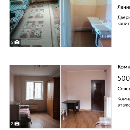
Лени
Двери
капит
5
Комн
500
Совет
Комна
этаже
2