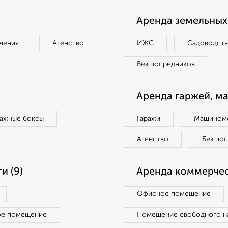
Аренда земельных 
чения
Агенство
ИЖС
Садоводст
Без посредников
Аренда гаржей, м
ражные боксы
Гаражи
Машиноме
Агенство
Без по
и (9)
Аренда коммерчес
Офисное помещение
ое помещение
Помещение свободного н