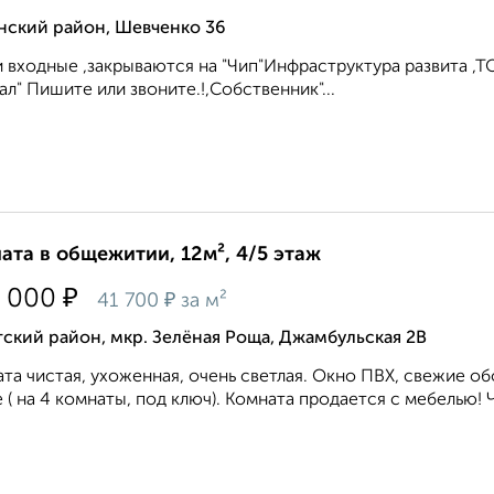
нский район, Шевченко 36
 входные ,закрываются на "Чип"Инфраструктура развита ,
ал" Пишите или звоните.!,Собственник"...
ата в общежитии, 12м², 4/5 этаж
₽
 000
₽
41 700
за м²
ский район, мкр. Зелёная Роща, Джамбульская 2В
та чистая, ухоженная, очень светлая. Окно ПВХ, свежие об
 ( на 4 комнаты, под ключ). Комната продается с мебелью! 