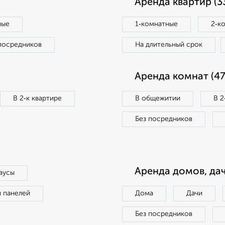
Аренда квартир (3
ные
1‑комнатные
2‑к
посредников
На длительный срок
Аренда комнат (47
В 2‑к квартире
В общежитии
В 2
Без посредников
Аренда домов, дач
аусы
п панелей
Дома
Дачи
Без посредников