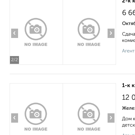
2-к 
6 6
Октяб
‹
›
Сдач
комис
Агент
2
/2
1-к 
12 
Желе
‹
›
Дом к
детск