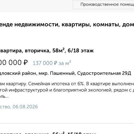
Производственное помещ
ренде недвижимости, квартиры, комнаты, до
квартира, вторичка, 58м², 6/18 этаж
₽
00 000
₽
137 000
за м²
дловский район, мкр. Пашенный, Судостроительная 29Д
м квартиру. Семейная ипотека от 6%. В квартире выполнен
той инфраструктурой и благоприятной экологией, рядом с
ль...
ство, 06.08.2026