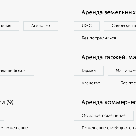
Аренда земельных 
чения
Агенство
ИЖС
Садоводст
Без посредников
Аренда гаржей, м
ражные боксы
Гаражи
Машиноме
Агенство
Без по
и (9)
Аренда коммерчес
Офисное помещение
ое помещение
Помещение свободного н