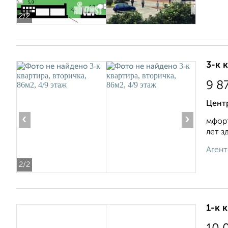
2
/2
3-к 
9 8
Цент
‹
›
мфорт
лет з
Агент
2
/2
1-к 