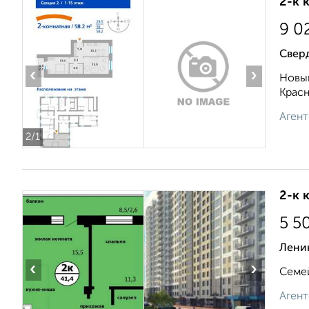
2-к 
9 0
Свер
‹
›
Новый
Красн
Агент
2
/1
2-к 
5 5
Лени
‹
›
Семей
Агент