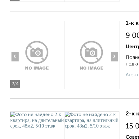
1-к 
9 0
Центр
‹
›
Полны
подкл
Агент
2
/4
2-к 
15 
Совет