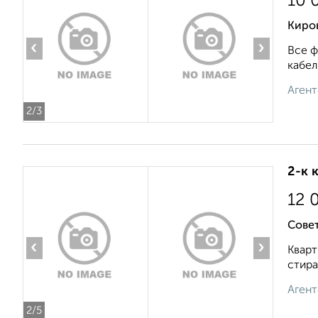
10 
Киров
‹
›
Все ф
кабел
Агент
2
/3
2-к 
12 
Сове
‹
›
Кварт
стира
Агент
2
/5