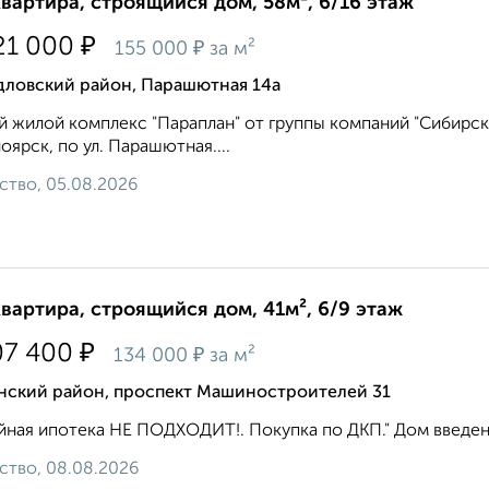
квартира, строящийся дом, 58м², 6/16 этаж
₽
21 000
₽
155 000
за м²
дловский район, Парашютная 14а
 жилой комплекс "Параплан" от группы компаний "Сибирска
оярск, по ул. Парашютная....
ство, 05.08.2026
квартира, строящийся дом, 41м², 6/9 этаж
₽
07 400
₽
134 000
за м²
нский район, проспект Машиностроителей 31
ная ипотека НЕ ПОДХОДИТ!. Покупка по ДКП." Дом введен 
ство, 08.08.2026