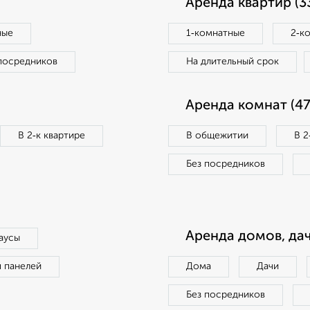
Аренда квартир (3
ные
1‑комнатные
2‑к
посредников
На длительный срок
Аренда комнат (47
В 2‑к квартире
В общежитии
В 2
Без посредников
Аренда домов, дач
аусы
п панелей
Дома
Дачи
Без посредников