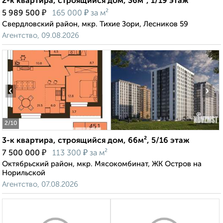
2-к квартира, строящийся дом, 36м², 1/19 этаж
₽
₽
5 989 500
165 000
за м²
Свердловский район, мкр. Тихие Зори, Лесников 59
Агентство, 09.08.2026
‹
›
2
/10
3-к квартира, строящийся дом, 66м², 5/16 этаж
₽
₽
7 500 000
113 300
за м²
Октябрьский район, мкр. Мясокомбинат, ЖК Остров на
Норильской
Агентство, 07.08.2026