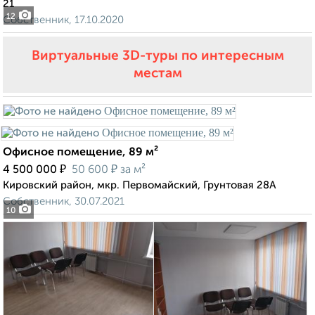
21
12
Собственник, 17.10.2020
Виртуальные 3D-туры по интересным
местам
Офисное помещение, 89 м²
₽
₽
4 500 000
50 600
за м²
Кировский район, мкр. Первомайский, Грунтовая 28А
Собственник, 30.07.2021
10