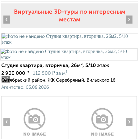
Виртуальные 3D-туры по интересным
‹
›
местам
Студия квартира, вторичка, 26м², 5/10 этаж
₽
₽
2 900 000
112 500
за м²
2
/2
Октябрьский район, ЖК Серебряный, Вильского 16
Агентство, 03.08.2026
‹
›