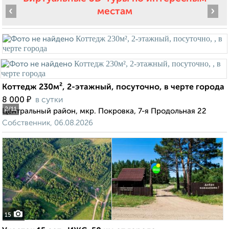
‹
›
местам
Коттедж 230м², 2-этажный, посуточно, в черте города
₽
8 000
в сутки
2
/11
Центральный район, мкр. Покровка, 7-я Продольная 22
Собственник, 06.08.2026
15