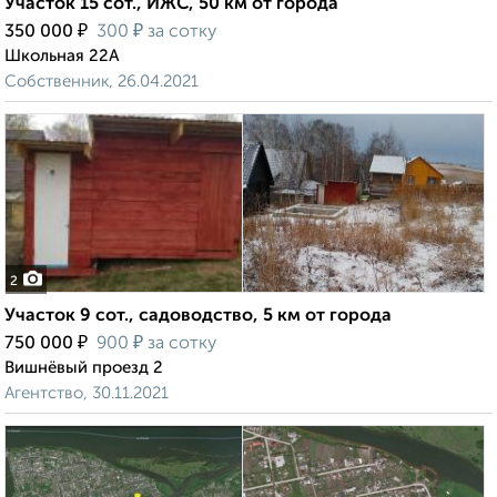
Участок 15 сот., ИЖС, 50 км от города
₽
₽
350 000
300
за сотку
Школьная 22А
Собственник, 26.04.2021
2
Участок 9 сот., садоводство, 5 км от города
₽
₽
750 000
900
за сотку
Вишнёвый проезд 2
Агентство, 30.11.2021