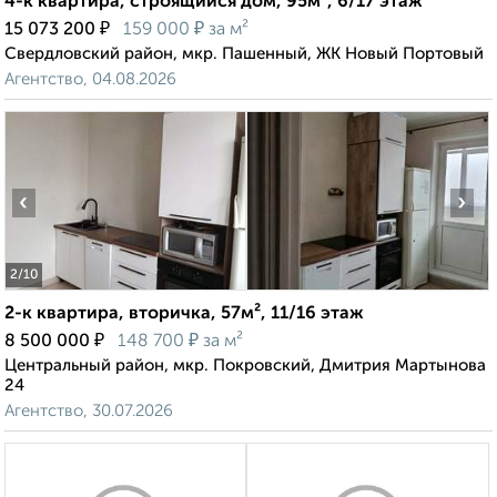
4-к квартира, строящийся дом, 95м², 6/17 этаж
₽
₽
15 073 200
159 000
за м²
Свердловский район, мкр. Пашенный, ЖК Новый Портовый
Агентство, 04.08.2026
‹
›
2
/10
2-к квартира, вторичка, 57м², 11/16 этаж
₽
₽
8 500 000
148 700
за м²
Центральный район, мкр. Покровский, Дмитрия Мартынова
24
Агентство, 30.07.2026