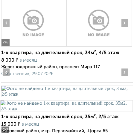
‹
›
2
/8
1-к квартира, на длительный срок, 34м², 4/5 этаж
₽
8 000
в месяц
Железнодорожный район, проспект Мира 117
‹
›
Собственник, 29.07.2026
1-к квартира, на длительный срок, 35м², 2/5 этаж
₽
15 000
в месяц
2
/7
Кировский район, мкр. Первомайский, Щорса 65