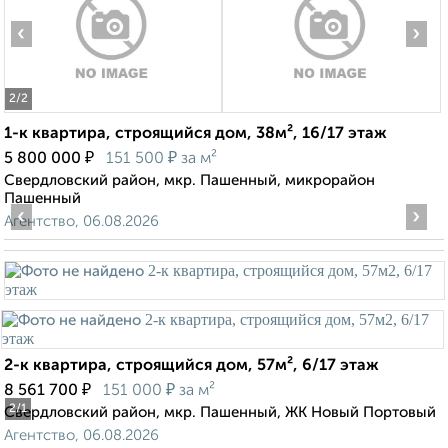
‹
›
2
/2
1-к квартира, строящийся дом, 38м², 16/17 этаж
₽
₽
5 800 000
151 500
за м²
Свердловский район, мкр. Пашенный, микрорайон
Пашенный
‹
›
Агентство, 06.08.2026
2-к квартира, строящийся дом, 57м², 6/17 этаж
₽
₽
8 561 700
151 000
за м²
2
/1
Свердловский район, мкр. Пашенный, ЖК Новый Портовый
Агентство, 06.08.2026