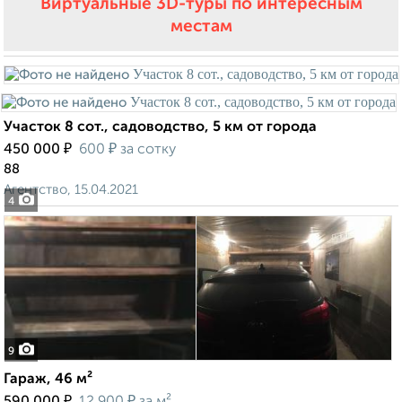
Виртуальные 3D-туры по интересным
местам
Участок 8 сот., садоводство, 5 км от города
₽
₽
450 000
600
за сотку
88
Агентство, 15.04.2021
4
9
Гараж, 46 м²
₽
₽