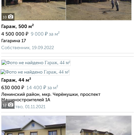
10
Гараж, 500 м²
₽
₽
4 500 000
9 000
за м²
Гагарина 17
Собственник, 19.09.2022
Гараж, 44 м²
₽
₽
630 000
14 400
за м²
Ленинский район, мкр. Черёмушки, проспект
Машиностроителей 1А
12
Агентство, 01.11.2021