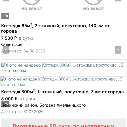
2
/8
Коттедж 85м², 2-этажный, посуточно, 140 км от
города
₽
7 500
в сутки
Советская
‹
›
Агентство, 04.08.2026
Коттедж 300м², 1-этажный, посуточно, 3 км от города
₽
8 000
в сутки
2
/5
Ленинский район, Богдана Хмельницкого
Агентство, 31.07.2026
Виртуальные 3D-туры по интересным