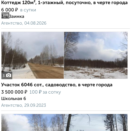
Коттедж 120м², 1-этажный, посуточно, в черте города
₽
6 000
в сутки
2
/8
3-я Заимка
Агентство, 04.08.2026
3
Участок 6046 сот., садоводство, в черте города
₽
₽
3 500 000
100
за сотку
Школьная 6
Агентство, 29.09.2023