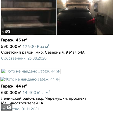
9
Гараж, 46 м²
₽
₽
590 000
12 900
за м²
Советский район, мкр. Северный, 9 Мая 54А
Собственник, 23.08.2020
Гараж, 44 м²
₽
₽
630 000
14 400
за м²
Ленинский район, мкр. Черёмушки, проспект
Машиностроителей 1А
12
Агентство, 01.11.2021