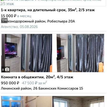
1-к квартира, на длительный срок, 35м², 2/5 этаж
₽
15 000
в месяц
2
/4
Железнодорожный район, Робеспьера 20А
Агентство, 05.08.2026
8
Комната в общежитии, 20м², 4/5 этаж
₽
₽
950 000
47 500
за м²
Ленинский район, 26 Бакинских Комиссаров 15