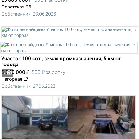
25 000 000
500
за сотку
Советская 36
Собственник, 29.06.2023
Участок 100 сот., земля промназначения, 5 км от
города
₽
₽
5 000 000
500
за сотку
5
Нагорная 17
Собственник, 27.06.2023