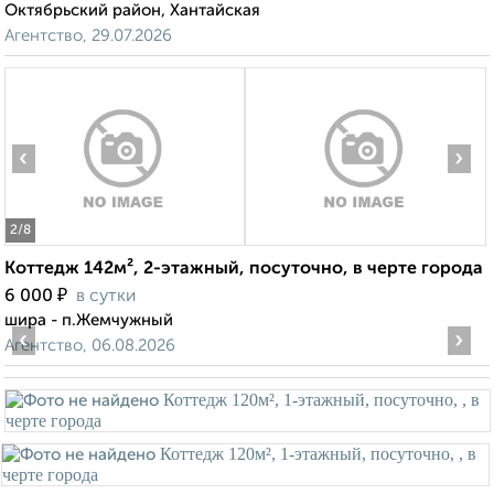
Октябрьский район, Хантайская
Агентство, 29.07.2026
‹
›
2
/8
Коттедж 142м², 2-этажный, посуточно, в черте города
₽
6 000
в сутки
шира - п.Жемчужный
‹
›
Агентство, 06.08.2026