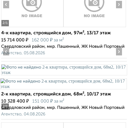
‹
›
2
/1
4-к квартира, строящийся дом, 97м², 13/17 этаж
₽
₽
15 714 000
162 000
за м²
Свердловский район, мкр. Пашенный, ЖК Новый Портовый
‹
›
Агентство, 05.08.2026
2-к квартира, строящийся дом, 68м², 10/17 этаж
₽
₽
10 328 400
151 000
за м²
2
/1
Свердловский район, мкр. Пашенный, ЖК Новый Портовый
Агентство, 04.08.2026