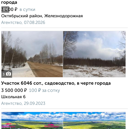
города
₽
3 000
в сутки
2
/8
Октябрьский район, Железнодорожная
Агентство, 07.08.2026
3
Участок 6046 сот., садоводство, в черте города
₽
₽
3 500 000
100
за сотку
Школьная 6
Агентство, 29.09.2023