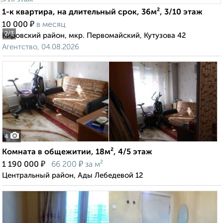
1-к квартира, на длительный срок, 36м², 3/10 этаж
₽
10 000
в месяц
2
/3
Кировский район, мкр. Первомайский, Кутузова 42
Агентство, 04.08.2026
4
Комната в общежитии, 18м², 4/5 этаж
₽
₽
1 190 000
66 200
за м²
Центральный район, Ады Лебедевой 12