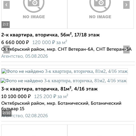
‹
›
2
/2
2-к квартира, вторичка, 56м², 17/18 этаж
₽
₽
6 660 000
120 000
за м²
‹
›
Октябрьский район, мкр. СНТ Ветеран-6А, СНТ Ветеран-6А
Агентство, 05.08.2026
3-к квартира, вторичка, 81м², 4/16 этаж
₽
₽
10 100 000
125 200
за м²
Октябрьский район, мкр. Ботанический, Ботанический
бульвар 15
2
/10
Агентство, 02.08.2026