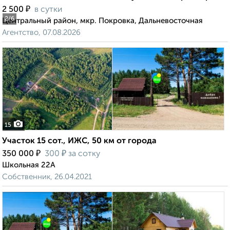
₽
2 500
в сутки
2
/6
Центральный район, мкр. Покровка, Дальневосточная
Агентство, 07.08.2026
15
Участок 15 сот., ИЖС, 50 км от города
₽
₽
350 000
300
за сотку
Школьная 22А
Собственник, 26.04.2021