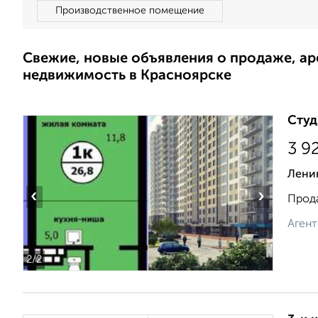
Производственное помещение
Свежие, новые объявления о продаже, а
недвижимость в Красноярске
Студ
3 9
Лени
‹
›
Прода
Агент
2
/2