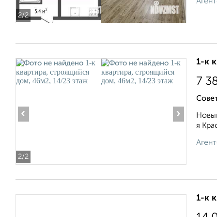
Агент
2
/2
1-к 
7 3
Сове
‹
›
Новый
я Кра
Агент
2
/2
1-к 