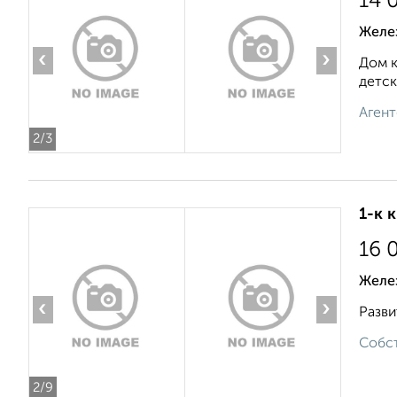
14 
Желе
‹
›
Дом к
детск
Агент
2
/3
1-к 
16 
Желе
‹
›
Разви
Собст
2
/9