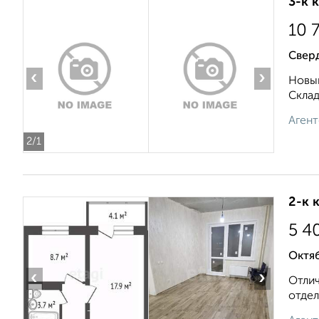
3-к 
10 
Свер
‹
›
Новый
Складс
Агент
2
/1
2-к 
5 4
Октяб
‹
›
Отлич
отдел