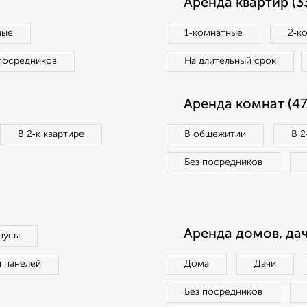
Аренда квартир (3
ные
1‑комнатные
2‑к
посредников
На длительный срок
Аренда комнат (47
В 2‑к квартире
В общежитии
В 2
Без посредников
Аренда домов, дач
аусы
п панелей
Дома
Дачи
Без посредников