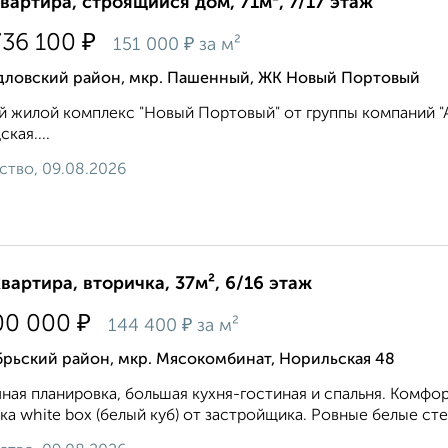
квартира, строящийся дом, 71м², 7/17 этаж
₽
736 100
₽
151 000
за м²
дловский район, мкр. Пашенный, ЖК Новый Портовый
 жилой комплекс "Новый Портовый" от группы компаний "Ар
кая....
ство, 09.08.2026
квартира, вторичка, 37м², 6/16 этаж
₽
00 000
₽
144 400
за м²
рьский район, мкр. Мясокомбинат, Норильская 48
ная планировка, большая кухня-гостиная и спальня. Комфо
ка white box (белый куб) от застройщика. Ровные белые сте