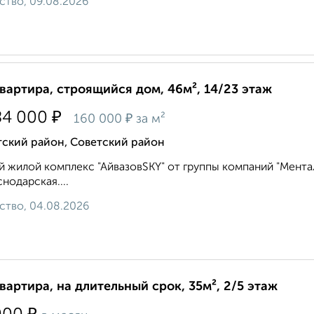
ство, 09.08.2026
квартира, строящийся дом, 46м², 14/23 этаж
₽
84 000
₽
160 000
за м²
тский район, Советский район
 жилой комплекс "АйвазовSKY" от группы компаний "Ментал-
снодарская....
ство, 04.08.2026
квартира, на длительный срок, 35м², 2/5 этаж