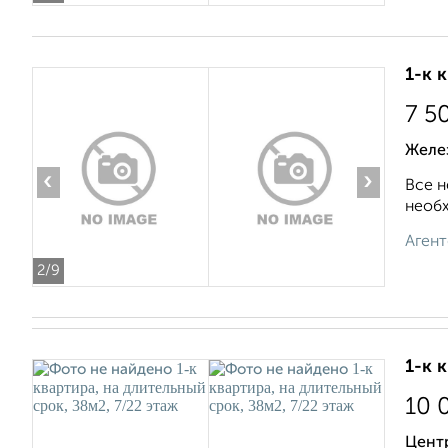
1-к 
7 5
Желе
‹
›
Все н
необх
Агент
2
/9
1-к 
10 
Центр