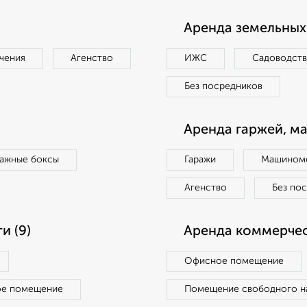
Аренда земельных 
чения
Агенство
ИЖС
Садоводст
Без посредников
Аренда гаржей, м
ражные боксы
Гаражи
Машиноме
Агенство
Без по
и (9)
Аренда коммерчес
Офисное помещение
ое помещение
Помещение свободного н