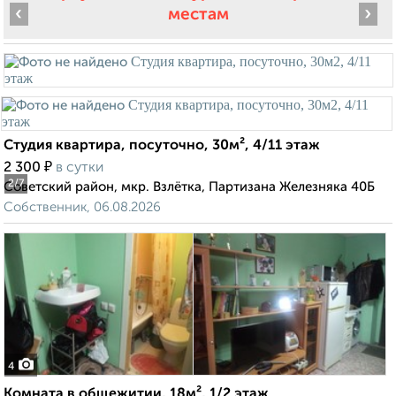
‹
›
местам
Студия квартира, посуточно, 30м², 4/11 этаж
₽
2 300
в сутки
2
/7
Советский район, мкр. Взлётка, Партизана Железняка 40Б
Собственник, 06.08.2026
4
Комната в общежитии, 18м², 1/2 этаж