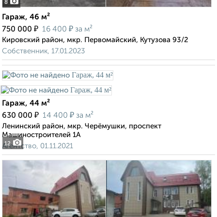
8
Гараж, 46 м²
₽
₽
750 000
16 400
за м²
Кировский район, мкр. Первомайский, Кутузова 93/2
Собственник, 17.01.2023
Гараж, 44 м²
₽
₽
630 000
14 400
за м²
Ленинский район, мкр. Черёмушки, проспект
Машиностроителей 1А
12
Агентство, 01.11.2021