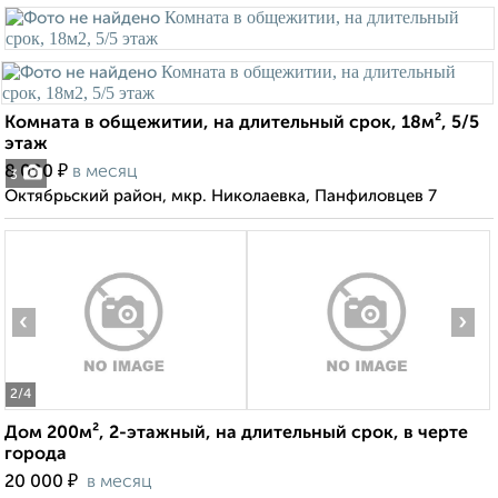
Комната в общежитии, на длительный срок, 18м², 5/5
этаж
₽
8 000
в месяц
3
Октябрьский район, мкр. Николаевка, Панфиловцев 7
‹
›
2
/4
Дом 200м², 2-этажный, на длительный срок, в черте
города
₽
20 000
в месяц