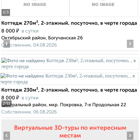
2
/3
Коттедж 270м², 2-этажный, посуточно, в черте города
₽
8 000
в сутки
Октябрьский район, Богучанская 26
‹
›
Собственник, 04.08.2026
Коттедж 230м², 2-этажный, посуточно, в черте города
₽
8 000
в сутки
2
/11
Центральный район, мкр. Покровка, 7-я Продольная 22
Собственник, 06.08.2026
Виртуальные 3D-туры по интересным
‹
›
местам