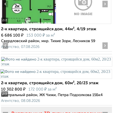
‹
›
2
/2
2-к квартира, строящийся дом, 44м², 4/19 этаж
₽
₽
6 686 100
153 000
за м²
Свердловский район, мкр. Тихие Зори, Лесников 59
‹
›
Агентство, 07.08.2026
2-к квартира, строящийся дом, 60м², 20/23 этаж
₽
₽
10 302 800
172 000
за м²
2
/2
Центральный район, ЖК Чижи, Петра Подзолкова 15Бк4
Агентство, 08.08.2026