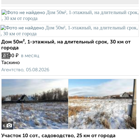
Дом 50м², 1-этажный, на длительный срок, 30 км от
города
₽
7 500
в месяц
2
/3
Таскино
Агентство, 05.08.2026
6
Участок 10 сот., садоводство, 25 км от города