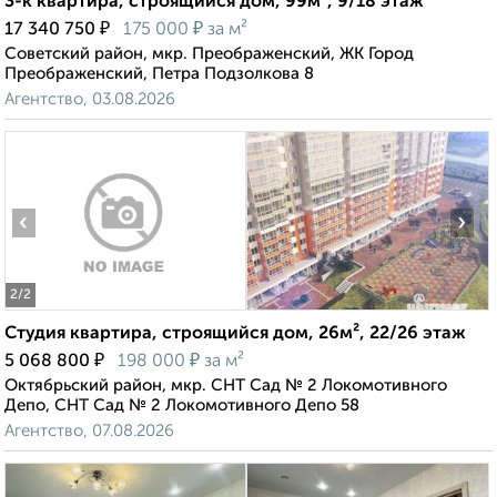
3-к квартира, строящийся дом, 99м², 9/18 этаж
₽
₽
17 340 750
175 000
за м²
Советский район, мкр. Преображенский, ЖК Город
Преображенский, Петра Подзолкова 8
Агентство, 03.08.2026
‹
›
2
/2
Студия квартира, строящийся дом, 26м², 22/26 этаж
₽
₽
5 068 800
198 000
за м²
Октябрьский район, мкр. СНТ Сад № 2 Локомотивного
Депо, СНТ Сад № 2 Локомотивного Депо 58
Агентство, 07.08.2026