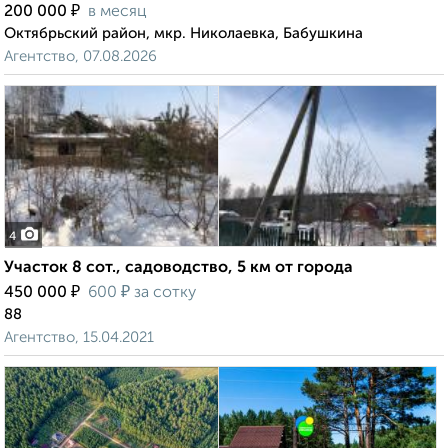
₽
200 000
в месяц
Октябрьский район, мкр. Николаевка, Бабушкина
Агентство, 07.08.2026
4
Участок 8 сот., садоводство, 5 км от города
₽
₽
450 000
600
за сотку
88
Агентство, 15.04.2021