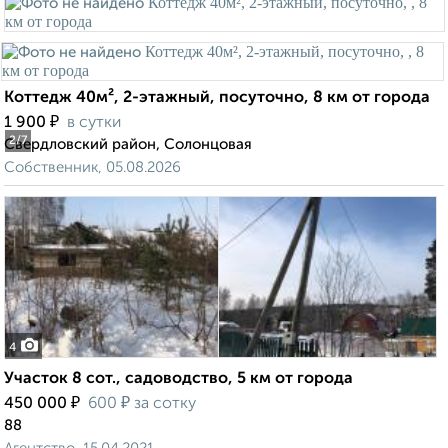
Коттедж 40м², 2-этажный, посуточно, 8 км от города
₽
1 900
в сутки
2
/7
Свердловский район, Солонцовая
Собственник, 05.08.2026
4
Участок 8 сот., садоводство, 5 км от города
₽
₽
450 000
600
за сотку
88