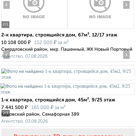
‹
›
2
/1
2-к квартира, строящийся дом, 67м², 12/17 этаж
₽
₽
10 108 000
152 000
за м²
Свердловский район, мкр. Пашенный, ЖК Новый Портовый
‹
›
Агентство, 07.08.2026
1-к квартира, строящийся дом, 45м², 9/25 этаж
₽
₽
7 441 500
165 000
за м²
2
/3
Кировский район, Семафорная 389
Агентство, 03.08.2026