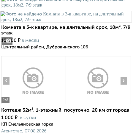
Комната в 3-к квартире, на длительный срок, 18м², 7/9
этаж
₽
10 000
в месяц
2
Центральный район, Дубровинского 106
‹
›
2
/8
Коттедж 32м², 1-этажный, посуточно, 20 км от города
₽
1 000
в сутки
КП Емельяновская горка
Агентство, 07.08.2026