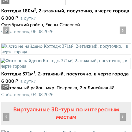
2
/4
Коттедж 180м², 2-этажный, посуточно, в черте города
₽
6 000
в сутки
Октябрьский район, Елены Стасовой
‹
›
Собственник, 06.08.2026
Коттедж 371м², 2-этажный, посуточно, в черте города
₽
6 000
в сутки
2
/9
Центральный район, мкр. Покровка, 2-я Линейная 48
Собственник, 04.08.2026
Виртуальные 3D-туры по интересным
‹
›
местам