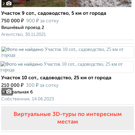
2
Участок 9 сот., садоводство, 5 км от города
₽
₽
750 000
900
за сотку
Вишнёвый проезд 2
Агентство, 30.11.2021
Участок 10 сот., садоводство, 25 км от города
₽
₽
210 000
300
за сотку
Центральная 6
6
Собственник, 14.06.2023
Виртуальные 3D-туры по интересным
местам