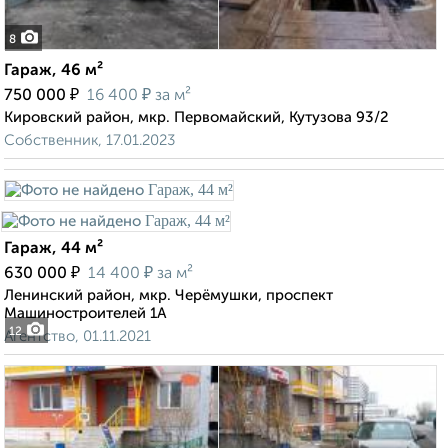
8
Гараж, 46 м²
₽
₽
750 000
16 400
за м²
Кировский район, мкр. Первомайский, Кутузова 93/2
Собственник, 17.01.2023
Гараж, 44 м²
₽
₽
630 000
14 400
за м²
Ленинский район, мкр. Черёмушки, проспект
Машиностроителей 1А
12
Агентство, 01.11.2021