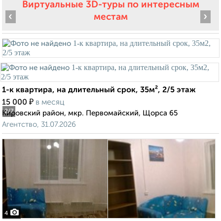
Виртуальные 3D-туры по интересным
‹
›
местам
1-к квартира, на длительный срок, 35м², 2/5 этаж
₽
15 000
в месяц
2
/7
Кировский район, мкр. Первомайский, Щорса 65
Агентство, 31.07.2026
4