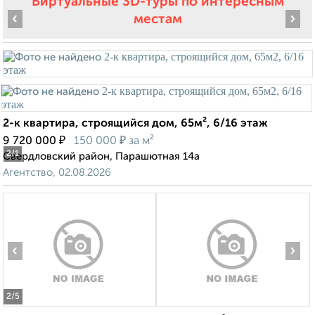
Виртуальные 3D-туры по интересным
‹
›
местам
2-к квартира, строящийся дом, 65м², 6/16 этаж
₽
₽
9 720 000
150 000
за м²
2
/1
Свердловский район, Парашютная 14а
Агентство, 02.08.2026
‹
›
2
/5